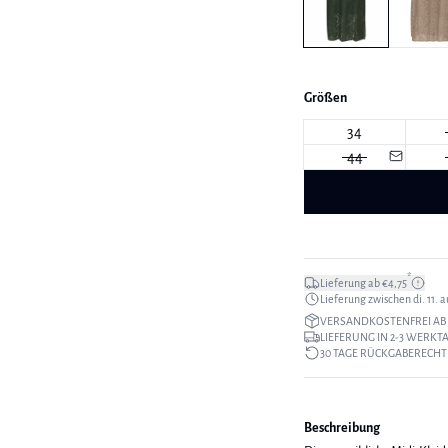
Größen
34
44
*
Lieferung ab €4,75
Lieferung zwischen di. 11. au
VERSANDKOSTENFREI AB 
LIEFERUNG IN 2-3 WERKT
30 TAGE RÜCKGABERECHT
Beschreibung