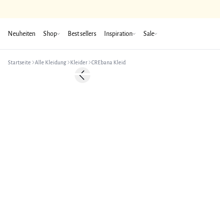
Neuheiten
Shop
Best sellers
Inspiration
Sale
Startseite
Alle Kleidung
Kleider
CREbana Kleid
-50%
Previous slide