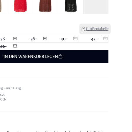
Größentabelle
36
38
40
42
46
IN DEN WARENKORB LEGEN
g. - mi. 12. aug.
€75
AGEN