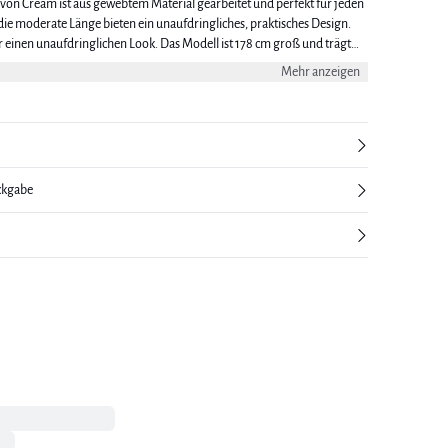
 von Cream ist aus gewebtem Material gearbeitet und perfekt für jeden
ie moderate Länge bieten ein unaufdringliches, praktisches Design.
nglichen Look. Das Modell ist 178 cm groß und trägt
Mehr anzeigen
ckgabe