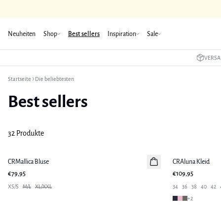
Neuheiten
Shop
Best sellers
Inspiration
Sale
VERSA
Startseite
Die beliebtesten
Best sellers
32 Produkte
CRMallica Bluse
Neuheiten
CRAluna Kleid
Neuheiten
€79,95
€109,95
XS/S
M/L
XL/XXL
34
36
38
40
42
+
2