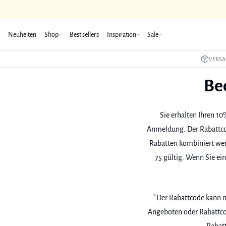
Neuheiten
Shop
Best sellers
Inspiration
Sale
VERSA
Be
Sie erhalten Ihren 1
Anmeldung. Der Rabattcod
Rabatten kombiniert wer
75 gültig. Wenn Sie ein
*Der Rabattcode kann n
Angeboten oder Rabattcod