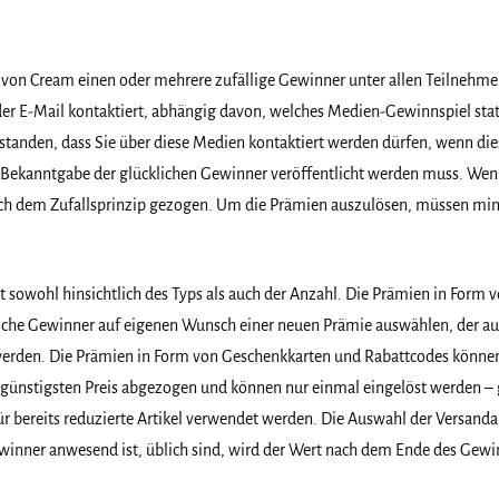
von Cream einen oder mehrere zufällige Gewinner unter allen Teilnehmern
der E-Mail kontaktiert, abhängig davon, welches Medien-Gewinnspiel st
rstanden, dass Sie über diese Medien kontaktiert werden dürfen, wenn die
Bekanntgabe der glücklichen Gewinner veröffentlicht werden muss. Wenn
ach dem Zufallsprinzip gezogen. Um die Prämien auszulösen, müssen mi
 sowohl hinsichtlich des Typs als auch der Anzahl. Die Prämien in Form
liche Gewinner auf eigenen Wunsch einer neuen Prämie auswählen, der au
rden. Die Prämien in Form von Geschenkkarten und Rabattcodes können 
nstigsten Preis abgezogen und können nur einmal eingelöst werden – gesc
 bereits reduzierte Artikel verwendet werden. Die Auswahl der Versanda
ewinner anwesend ist, üblich sind, wird der Wert nach dem Ende des Gew