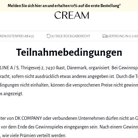
Melden Sie sich hier an und erhalten 10% auf die erste Bestellung*
NDKOSTENFREI AB €75
30 TAGE RÜCKGABERECHT
LIEFERUNG IN 2-3 
Teilnahmebedingungen
E A / S, Thrigesvej 2, 7430 Ikast, Dänemark, organisiert. Bei Gewinns
acht, sofern nicht ausdrücklich etwas anderes angegeben ist. Durch die 
dingungen nicht einhalten, können die versprochenen Preise nicht gewin
s angezeigt.
eiter von DK COMPANY oder verbundenen Unternehmen dürfen nicht an G
 vor dem Ende des Gewinnspieles eingegangen sein. Nach einem Gewinnsp
 wie viele Prämien verteilt werden.