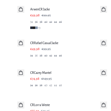
ArwenCR Jacke
€49,98
€99,95
34
36
38
40
42
44
46
+
3
-50%
CRRafael Casual Jacke
€49,98
€99,95
34
36
38
40
42
44
46
-50%
CRCazey Mantel
€74,98
€149,95
34
36
38
40
42
44
46
-30%
CRLorra Weste