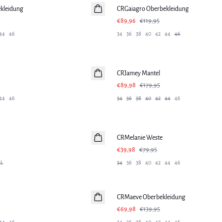
kleidung
CRGaiagro Oberbekleidung
€89,96
€119,95
44
46
34
36
38
40
42
44
46
-50%
CRJamey Mantel
€89,98
€179,95
44
46
34
36
38
40
42
44
46
-50%
CRMelanie Weste
€39,98
€79,95
L
34
36
38
40
42
44
46
-50%
CRMaeve Oberbekleidung
€69,98
€139,95