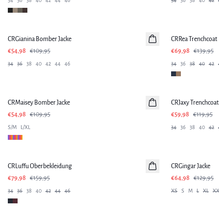
34
36
38
40
42
44
46
34
36
38
40
42
-50%
-50%
CRGianina Bomber Jacke
CRRea Trenchcoat
€54,98
€109,95
€69,98
€139,95
34
36
38
40
42
44
46
34
36
38
40
42
-50%
-50%
CRMaisey Bomber Jacke
CRJaxy Trenchcoat
€54,98
€109,95
€59,98
€119,95
S/M
L/XL
34
36
38
40
42
-50%
-50%
CRLuffu Oberbekleidung
CRGingar Jacke
€79,98
€159,95
€64,98
€129,95
34
36
38
40
42
44
46
XS
S
M
L
XL
XX