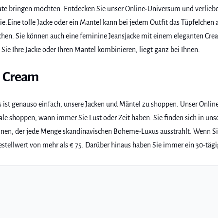
ate bringen möchten. Entdecken Sie unser Online-Universum und verlieben 
e.Eine tolle Jacke oder ein Mantel kann bei jedem Outfit das Tüpfelchen 
chen. Sie können auch eine feminine Jeansjacke mit einem eleganten Cr
Sie Ihre Jacke oder Ihren Mantel kombinieren, liegt ganz bei Ihnen.
i Cream
es ist genauso einfach, unsere Jacken und Mäntel zu shoppen. Unser Onli
le shoppen, wann immer Sie Lust oder Zeit haben. Sie finden sich in un
önnen, der jede Menge skandinavischen Boheme-Luxus ausstrahlt. Wenn Sie
tellwert von mehr als € 75. Darüber hinaus haben Sie immer ein 30-tägi