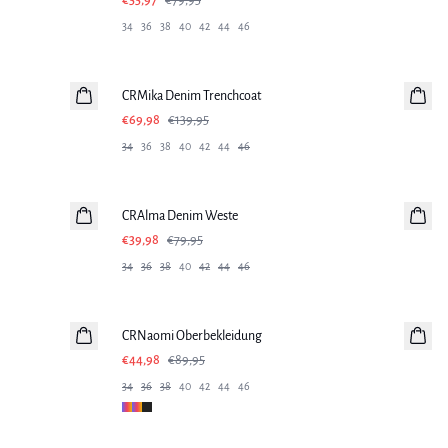
€55,97
€79,95
34
36
38
40
42
44
46
-50%
CRMika Denim Trenchcoat
€69,98
€139,95
34
36
38
40
42
44
46
-50%
CRAlma Denim Weste
€39,98
€79,95
34
36
38
40
42
44
46
-50%
CRNaomi Oberbekleidung
€44,98
€89,95
34
36
38
40
42
44
46
SALE