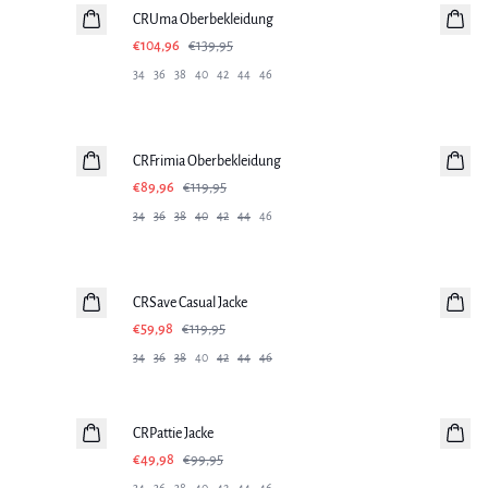
CRUma Oberbekleidung
€104,96
€139,95
34
36
38
40
42
44
46
SALE
CRFrimia Oberbekleidung
€89,96
€119,95
34
36
38
40
42
44
46
-50%
CRSave Casual Jacke
€59,98
€119,95
34
36
38
40
42
44
46
-50%
CRPattie Jacke
€49,98
€99,95