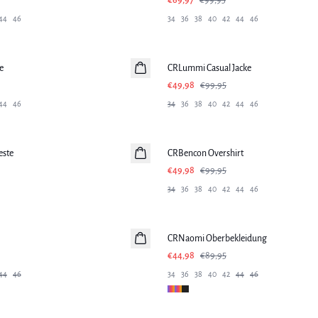
€69,97
€99,95
44
46
34
36
38
40
42
44
46
-50%
e
CRLummi Casual Jacke
€49,98
€99,95
44
46
34
36
38
40
42
44
46
-50%
este
CRBencon Overshirt
€49,98
€99,95
34
36
38
40
42
44
46
-50%
CRNaomi Oberbekleidung
€44,98
€89,95
44
46
34
36
38
40
42
44
46
SALE