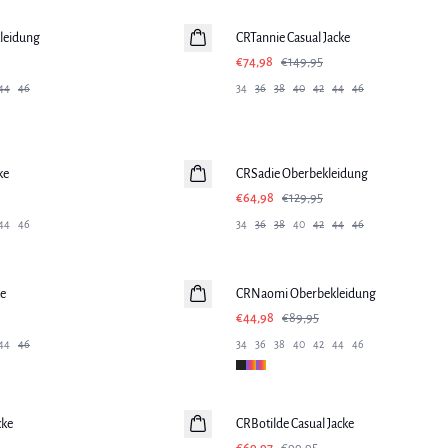
leidung
CRTannie Casual Jacke
€74,98
€149,95
44
46
34
36
38
40
42
44
46
-50%
ke
CRSadie Oberbekleidung
€64,98
€129,95
44
46
34
36
38
40
42
44
46
-50%
ke
CRNaomi Oberbekleidung
€44,98
€89,95
44
46
34
36
38
40
42
44
46
-30%
cke
CRBotilde Casual Jacke