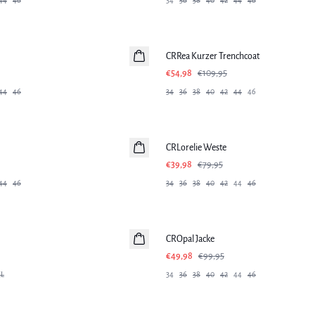
44
46
34
36
38
40
42
44
46
-50%
CRRea Kurzer Trenchcoat
€54,98
€109,95
44
46
34
36
38
40
42
44
46
-50%
CRLorelie Weste
€39,98
€79,95
44
46
34
36
38
40
42
44
46
-50%
CROpal Jacke
€49,98
€99,95
L
34
36
38
40
42
44
46