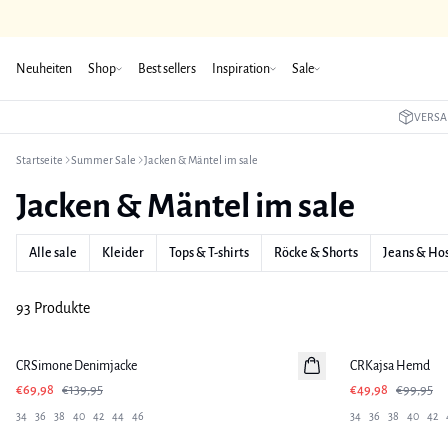
Neuheiten
Shop
Best sellers
Inspiration
Sale
VERSA
Startseite
Summer Sale
Jacken & Mäntel im sale
Jacken & Mäntel im sale
Alle sale
Kleider
Tops & T-shirts
Röcke & Shorts
Jeans & Ho
93 Produkte
-50%
-50%
CRSimone Denimjacke
CRKajsa Hemd
€69,98
€139,95
€49,98
€99,95
34
36
38
40
42
44
46
34
36
38
40
42