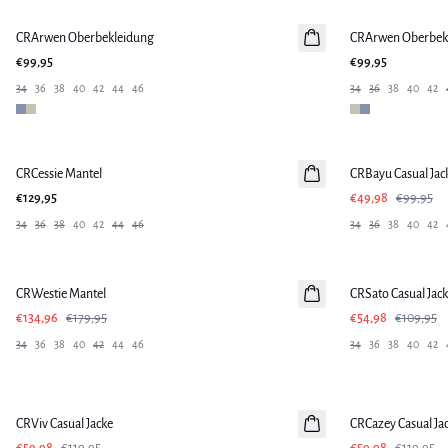
CRArwen Oberbekleidung
CRArwen Oberbek
€99,95
€99,95
34
36
38
40
42
44
46
34
36
38
40
42
-50%
CRCessie Mantel
CRBayu Casual Jac
€129,95
€49,98
€99,95
34
36
38
40
42
44
46
34
36
38
40
42
SALE
-50%
CRWestie Mantel
CRSato Casual Jac
€134,96
€179,95
€54,98
€109,95
34
36
38
40
42
44
46
34
36
38
40
42
-50%
-50%
CRViv Casual Jacke
CRCazey Casual Ja