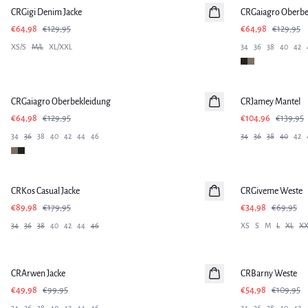
CRGigi Denim Jacke
CRGaiagro Oberbe
€64,98
€129,95
€64,98
€129,95
XS/S
M/L
XL/XXL
34
36
38
40
42
-50%
SALE
CRGaiagro Oberbekleidung
CRJamey Mantel
€64,98
€129,95
€104,96
€139,95
34
36
38
40
42
44
46
34
36
38
40
42
-50%
-50%
CRKos Casual Jacke
CRGiveme Weste
€89,98
€179,95
€34,98
€69,95
34
36
38
40
42
44
46
XS
S
M
L
XL
XX
-50%
-50%
CRArwen Jacke
CRBarny Weste
€49,98
€99,95
€54,98
€109,95