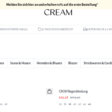
Melden Sie sich hier an und erhalten 10% auf die erste Bestellung*
NDKOSTENFREI AB €75
30 TAGE RÜCKGABERECHT
LIEFERUNG IN 2-3 
sen
Jeans & Hosen
Hemden & Blusen
Blazer
Strickwaren & Card
-50%
CROlif Regenkleidung
€59,98
€119,95
44
46
34
36
38
40
42
44
46
-50%