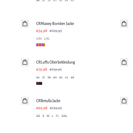
34
36
38
40
42
44
46
-50%
CRMaisey Bomber Jacke
€54,98
€109,95
S/M
L/XL
-50%
CRLuffu Oberbekleidung
€79,98
€159,95
34
36
38
40
42
44
46
-50%
CRBetulla Jacke
€69,98
€139,95
XS
S
M
L
XL
XXL