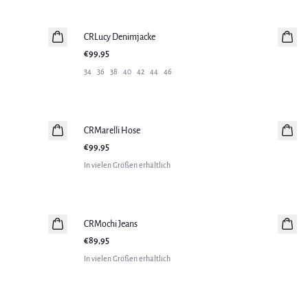
CRLucy Denimjacke
Neuheiten
€99,95
34
36
38
40
42
44
46
CRMarelli Hose
Neuheiten
€99,95
In vielen Größen erhältlich
CRMochi Jeans
Neuheiten
€89,95
In vielen Größen erhältlich
-50%