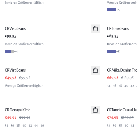
In vielen Größen erhältlich
Wenige Größen verf
+
5
CRVisti Jeans
CRLone Jeans
€99,95
€89,95
In vielen Größen erhältlich
In vielen Größen erhä
+
4
+
5
-50%
-50%
CRVisti Jeans
CRMika Denim Tre
€49,98
€99,95
€69,98
€139,95
Wenige Größen verfügbar
34
36
38
40
42
-50%
-50%
CRDenaya Kleid
CRTannie Casual Ja
€49,98
€99,95
€74,98
€149,95
34
36
38
40
42
44
46
34
36
38
40
42
-50%
-50%