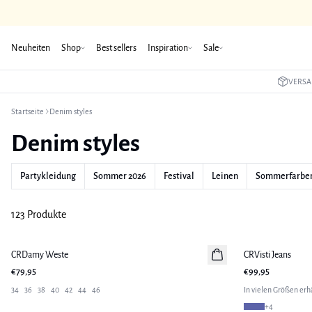
Neuheiten
Shop
Best sellers
Inspiration
Sale
VERSA
Startseite
Denim styles
Denim styles
Partykleidung
Sommer 2026
Festival
Leinen
Sommerfarbe
123 Produkte
CRDamy Weste
Neuheiten
CRVisti Jeans
Neuheiten
€79,95
€99,95
34
36
38
40
42
44
46
In vielen Größen erhä
+
4