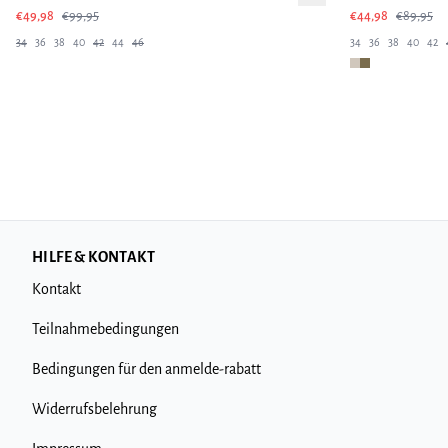
€49,98
€99,95
€44,98
€89,95
34
36
38
40
42
44
46
34
36
38
40
42
HILFE & KONTAKT
Kontakt
Teilnahmebedingungen
Bedingungen für den anmelde-rabatt
Widerrufsbelehrung