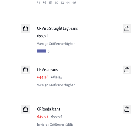
34
36
38
40
42
44
46
CRVisti Straight Leg Jeans
€99,95
Wenige Größen verfügbar
+
3
-50%
CRVisti Jeans
€44,98
€89,95
Wenige Größen verfügbar
-50%
CRRanja Jeans
€49,98
€99,95
In vielen Größen erhältlich