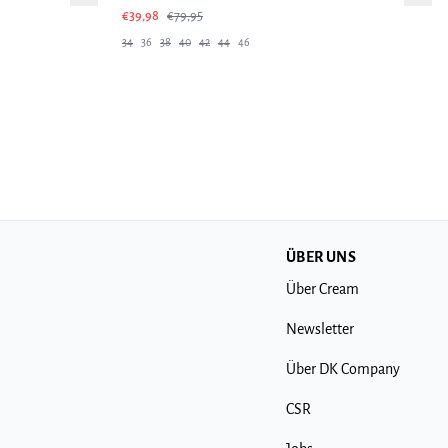
€39,98
€79,95
34
36
38
40
42
44
46
ÜBER UNS
Über Cream
Newsletter
Über DK Company
CSR