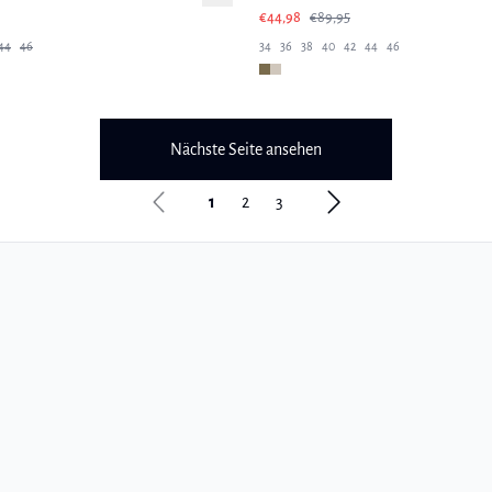
€44,98
€89,95
44
46
34
36
38
40
42
44
46
Nächste Seite ansehen
1
2
3