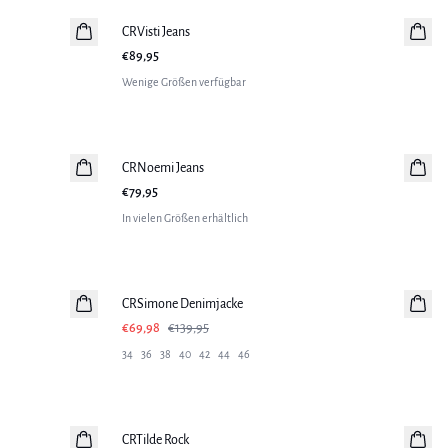
CRVisti Jeans
€89,95
Wenige Größen verfügbar
CRNoemi Jeans
Neuheiten
€79,95
In vielen Größen erhältlich
-50%
CRSimone Denimjacke
€69,98
€139,95
34
36
38
40
42
44
46
-50%
CRTilde Rock