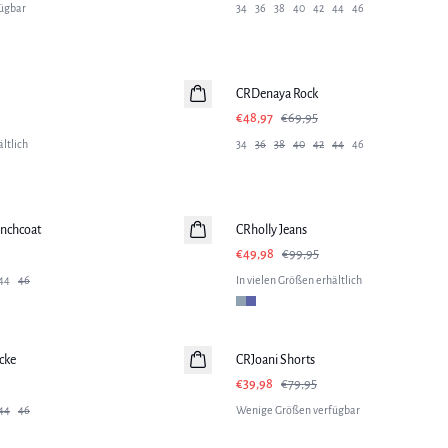
ügbar
34
36
38
40
42
44
46
-30%
CRDenaya Rock
€48,97
€69,95
ltlich
34
36
38
40
42
44
46
-50%
nchcoat
CRholly Jeans
€49,98
€99,95
44
46
In vielen Größen erhältlich
-50%
cke
CRJoani Shorts
€39,98
€79,95
44
46
Wenige Größen verfügbar