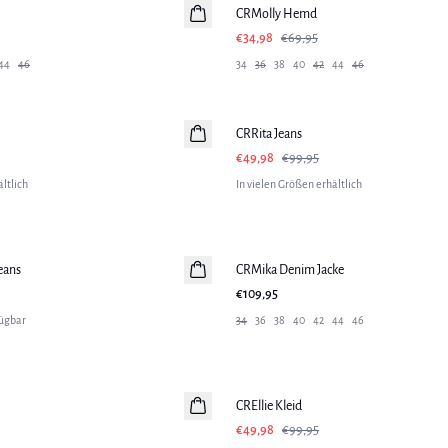
CRMolly Hemd
€34,98
€69,95
44
46
34
36
38
40
42
44
46
-50%
CRRita Jeans
€49,98
€99,95
ltlich
In vielen Größen erhältlich
eans
CRMika Denim Jacke
€109,95
ügbar
34
36
38
40
42
44
46
-50%
CREllie Kleid
€49,98
€99,95