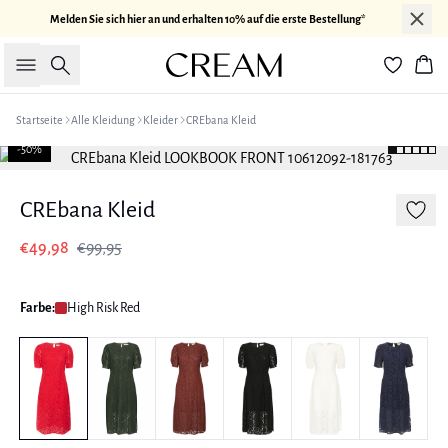
Melden Sie sich hier an und erhalten 10% auf die erste Bestellung*
Suche
War
Startseite
Alle Kleidung
Kleider
CREbana Kleid
-50%
CREbana Kleid
€49,98
€99,95
Farbe:
High Risk Red