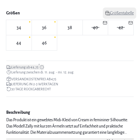
Größen
Größentabelle
34
36
38
40
42
44
46
*
Lieferung ab €4,75
Lieferung zwischen di. 11. aug. - mi. 12. aug.
VERSANDKOSTENFREI AB €75
LIEFERUNG IN 2-3 WERKTAGEN
30 TAGE RÜCKGABERECHT
Beschreibung
Das Produkt ist ein gewebtes Midi-Kleid von Cream in femininer Silhouette.
Das Modell Zally mit kurzen Ärmeln setzt auf Einfachheit und praktische
Funktionalität. Die Materialzusammensetzung garantiert eine langlebige
Qualität, ohne Abstriche im Design. Eine neutrale Wahl für den Alltag. Das