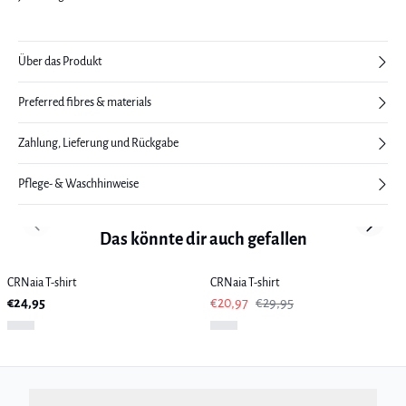
Über das Produkt
Preferred fibres & materials
Zahlung, Lieferung und Rückgabe
Pflege- & Waschhinweise
Previous slide
Next sl
Das könnte dir auch gefallen
CRNaia T-shirt
CRNaia T-shirt
€24,95
€20,97
€29,95