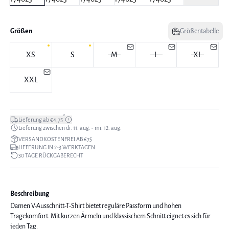
Größen
Größentabelle
XS
S
M
L
XL
XXL
*
Lieferung ab €4,75
Lieferung zwischen di. 11. aug. - mi. 12. aug.
VERSANDKOSTENFREI AB €75
LIEFERUNG IN 2-3 WERKTAGEN
30 TAGE RÜCKGABERECHT
Beschreibung
Damen V-Ausschnitt-T-Shirt bietet reguläre Passform und hohen
Tragekomfort. Mit kurzen Ärmeln und klassischem Schnitt eignet es sich für
jeden Tag.