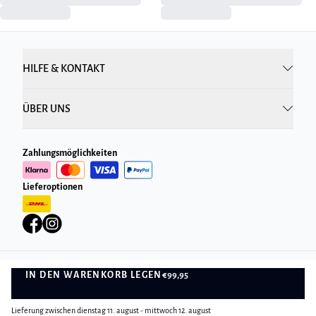
HILFE & KONTAKT
ÜBER UNS
Zahlungsmöglichkeiten
Lieferoptionen
IN DEN WARENKORB LEGEN
€99,95
Datenschutzrichtlinie
Geschäftsbedingungen
IN DEN WARENKORB LEGEN
©
DK Company Online GmbH
2026
Lieferung zwischen dienstag 11. august - mittwoch 12. august