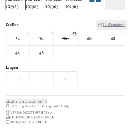
Größen
Größentabelle
34
36
38
40
42
44
46
Längen
30
32
34
*
Lieferung ist kostenlos!
Lieferung zwischen di. 11. aug. - mi. 12. aug.
VERSANDKOSTENFREI AB €75
LIEFERUNG IN 2-3 WERKTAGEN
30 TAGE RÜCKGABERECHT