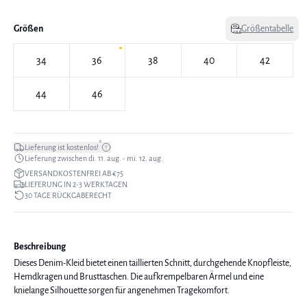
Größen
Größentabelle
34
36
38
40
42
44
46
*
Lieferung ist kostenlos!
Lieferung zwischen di. 11. aug. - mi. 12. aug.
VERSANDKOSTENFREI AB €75
LIEFERUNG IN 2-3 WERKTAGEN
30 TAGE RÜCKGABERECHT
Beschreibung
Dieses Denim-Kleid bietet einen taillierten Schnitt, durchgehende Knopfleiste,
Hemdkragen und Brusttaschen. Die aufkrempelbaren Ärmel und eine
knielange Silhouette sorgen für angenehmen Tragekomfort.