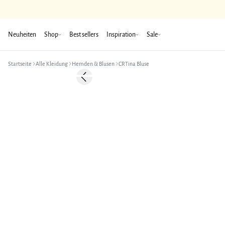
Neuheiten
Shop
Best sellers
Inspiration
Sale
Startseite
Alle Kleidung
Hemden & Blusen
CRTina Bluse
-50%
Previous slide