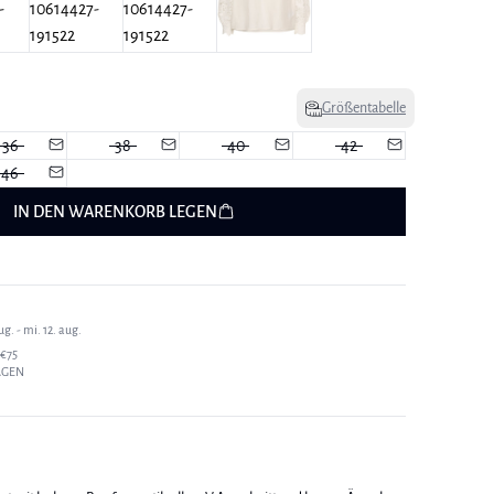
Größentabelle
36
38
40
42
46
IN DEN WARENKORB LEGEN
g. - mi. 12. aug.
€75
AGEN