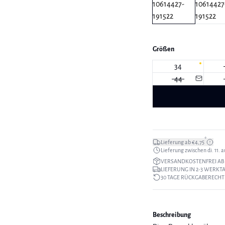
Größen
34
44
*
Lieferung ab €4,75
Lieferung zwischen di. 11. au
VERSANDKOSTENFREI AB 
LIEFERUNG IN 2-3 WERKT
30 TAGE RÜCKGABERECHT
Beschreibung