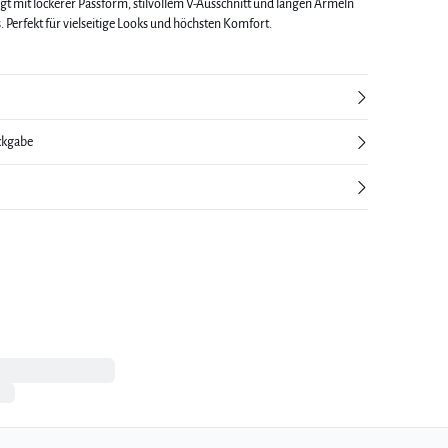
 mit lockerer Passform, stilvollem V-Ausschnitt und langen Ärmeln
 Perfekt für vielseitige Looks und höchsten Komfort.
ckgabe