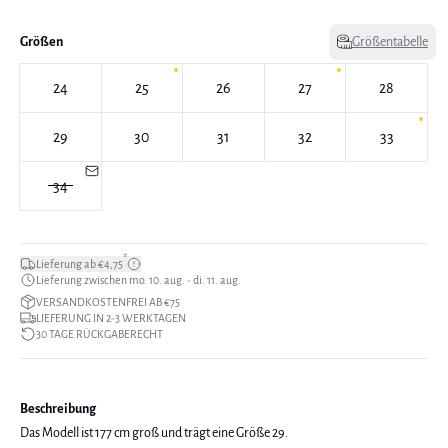
Größen
Größentabelle
24
25
26
27
28
29
30
31
32
33
34
*
Lieferung ab €4,75
Lieferung zwischen mo. 10. aug. - di. 11. aug.
VERSANDKOSTENFREI AB €75
LIEFERUNG IN 2-3 WERKTAGEN
30 TAGE RÜCKGABERECHT
Beschreibung
Das Modell ist 177 cm groß und trägt eine Größe 29.