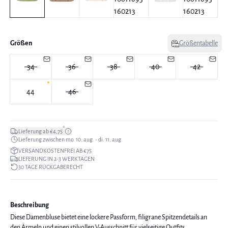
Größen
Größentabelle
34
36
38
40
42
44
46
*
Lieferung ab €4,75
Lieferung zwischen mo. 10. aug. - di. 11. aug.
VERSANDKOSTENFREI AB €75
LIEFERUNG IN 2-3 WERKTAGEN
30 TAGE RÜCKGABERECHT
Beschreibung
Diese Damenbluse bietet eine lockere Passform, filigrane Spitzendetails an
den Ärmeln und einen stilvollen V-Ausschnitt für vielseitige Outfits.