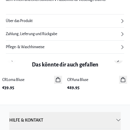
Über das Produkt
Zahlung, Lieferung und Rückgabe
Pflege- & Waschhinweise
Previous slide
Next sl
Das könnte dir auch gefallen
CRLoma Bluse
Neuheiten
CRYuna Bluse
Neuheiten
€39,95
€49,95
HILFE & KONTAKT