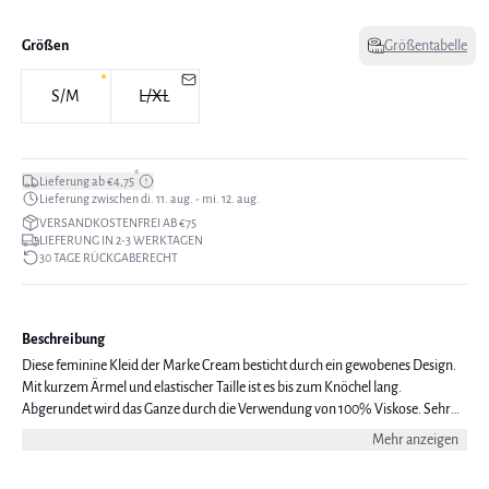
Größen
Größentabelle
S/M
L/XL
*
Lieferung ab €4,75
Lieferung zwischen di. 11. aug. - mi. 12. aug.
VERSANDKOSTENFREI AB €75
LIEFERUNG IN 2-3 WERKTAGEN
30 TAGE RÜCKGABERECHT
Beschreibung
Diese feminine Kleid der Marke Cream besticht durch ein gewobenes Design.
Mit kurzem Ärmel und elastischer Taille ist es bis zum Knöchel lang.
Abgerundet wird das Ganze durch die Verwendung von 100% Viskose. Sehr
praktisch und ästhetisch ansprechend.
Mehr anzeigen