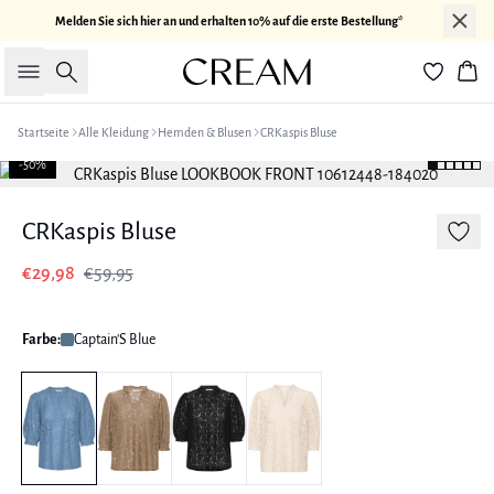
Melden Sie sich hier an und erhalten 10% auf die erste Bestellung*
Suche
War
Startseite
Alle Kleidung
Hemden & Blusen
CRKaspis Bluse
-50%
CRKaspis Bluse
€29,98
€59,95
Farbe:
Captain'S Blue