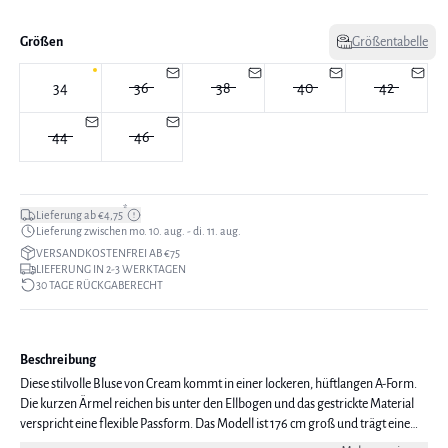
Größen
Größentabelle
34
36
38
40
42
44
46
*
Lieferung ab €4,75
Lieferung zwischen mo. 10. aug. - di. 11. aug.
VERSANDKOSTENFREI AB €75
LIEFERUNG IN 2-3 WERKTAGEN
30 TAGE RÜCKGABERECHT
Beschreibung
Diese stilvolle Bluse von Cream kommt in einer lockeren, hüftlangen A-Form.
Die kurzen Ärmel reichen bis unter den Ellbogen und das gestrickte Material
verspricht eine flexible Passform. Das Modell ist 176 cm groß und trägt eine
Größe 38.