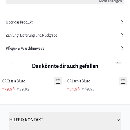
Mehr anzeigen
Über das Produkt
Zahlung, Lieferung und Rückgabe
Pflege- & Waschhinweise
Previous slide
Next sl
Das könnte dir auch gefallen
-50%
-50%
CRCassia Bluse
CRLarnis Bluse
€29,98
€59,95
€34,98
€69,95
HILFE & KONTAKT