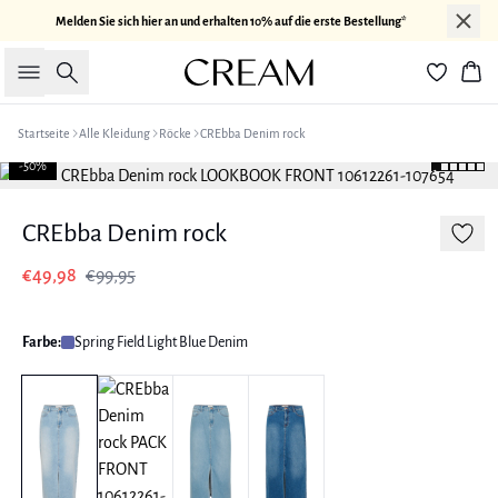
Melden Sie sich hier an und erhalten 10% auf die erste Bestellung*
Suche
War
Startseite
Alle Kleidung
Röcke
CREbba Denim rock
-50%
CREbba Denim rock
€49,98
€99,95
Farbe:
Spring Field Light Blue Denim