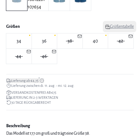
Größen
Größentabelle
34
36
38
40
42
44
46
*
Lieferung ab €4,75
Lieferung zwischen di. 11. aug. - mi. 12. aug.
VERSANDKOSTENFREI AB €75
LIEFERUNG IN 2-3 WERKTAGEN
30 TAGE RÜCKGABERECHT
Beschreibung
Das Modell ist 177 cm groß und trägt eine Größe 38.