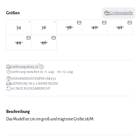
Größen
Größentabelle
34
36
38
40
42
44
46
*
Lieferung ab €4,75
Lieferung zwischen di. 11. aug. - mi. 12. aug.
VERSANDKOSTENFREI AB €75
LIEFERUNG IN 2-3 WERKTAGEN
30 TAGE RÜCKGABERECHT
Beschreibung
Das Modell ist 176 cm groß und trägt eine Größe 38/M.