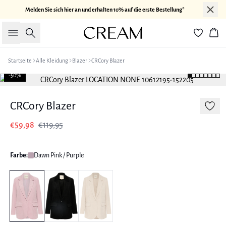
Melden Sie sich hier an und erhalten 10% auf die erste Bestellung*
Suche
War
Startseite
Alle Kleidung
Blazer
CRCory Blazer
-50%
CRCory Blazer
€59,98
€119,95
Farbe:
Dawn Pink / Purple