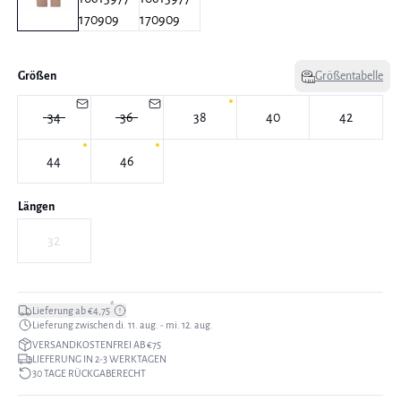
Größen
Größentabelle
34
36
38
40
42
44
46
Längen
32
*
Lieferung ab €4,75
Lieferung zwischen di. 11. aug. - mi. 12. aug.
VERSANDKOSTENFREI AB €75
LIEFERUNG IN 2-3 WERKTAGEN
30 TAGE RÜCKGABERECHT