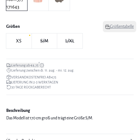
Größen
Größentabelle
XS
S/M
L/XL
*
Lieferung ab €4,75
Lieferung zwischen di. 11. aug. - mi. 12. aug.
VERSANDKOSTENFREI AB €75
LIEFERUNG IN 2-3 WERKTAGEN
30 TAGE RÜCKGABERECHT
Beschreibung
Das Modell ist 170 cm groß und trägt eine Größe S/M.