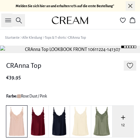
Melden Sie sich hier an und erhalten 10% auf die erste Bestellung*
Suche
War
Startseite
Alle Kleidung
Tops & T-shirts
CRAnna Top
CRAnna Top
€39,95
Farbe:
Rose Dust / Pink
12