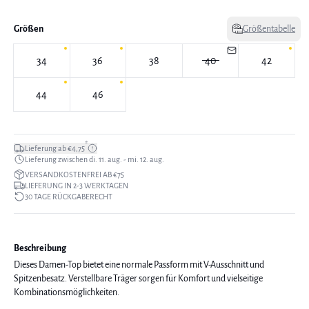
Größen
Größentabelle
34
36
38
40
42
44
46
*
Lieferung ab €4,75
Lieferung zwischen di. 11. aug. - mi. 12. aug.
VERSANDKOSTENFREI AB €75
LIEFERUNG IN 2-3 WERKTAGEN
30 TAGE RÜCKGABERECHT
Beschreibung
Dieses Damen-Top bietet eine normale Passform mit V-Ausschnitt und
Spitzenbesatz. Verstellbare Träger sorgen für Komfort und vielseitige
Kombinationsmöglichkeiten.