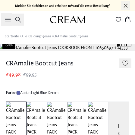
Melden Sie sich hier an und erhalten 10% auf die erste Bestellung*
Suche
War
Startseite
Alle Kleidung
Jeans
CRAmalie Bootcut Jeans
-50%
CRAmalie Bootcut Jeans
€49,98
€99,95
Farbe:
Austin Light Blue Denim
2