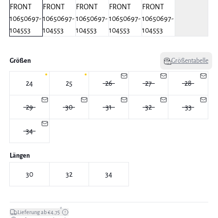
Größen
Größentabelle
24
25
26
27
28
29
30
31
32
33
34
Längen
30
32
34
*
Lieferung ab €4,75