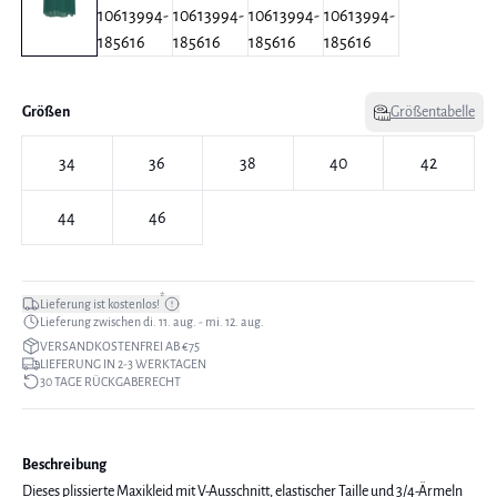
Größen
Größentabelle
34
36
38
40
42
44
46
*
Lieferung ist kostenlos!
Lieferung zwischen di. 11. aug. - mi. 12. aug.
VERSANDKOSTENFREI AB €75
LIEFERUNG IN 2-3 WERKTAGEN
30 TAGE RÜCKGABERECHT
Beschreibung
Dieses plissierte Maxikleid mit V-Ausschnitt, elastischer Taille und 3/4-Ärmeln