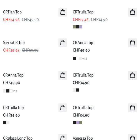
CRTiah Top
CRTrulla Top
CHF24.95
CHF49.90
CHF17.45
CHF34.90
-50%
SierraCR Top
CRAnna Top
CHF29.95
CHF59.90
CHF49.90
+
14
CRAnna Top
CRTrulla Top
CHF49.90
CHF34.90
+
14
CRTrulla Top
CRTrulla Top
CHF34.90
CHF34.90
-50%
CRglaze Long Top
Vanessa Top