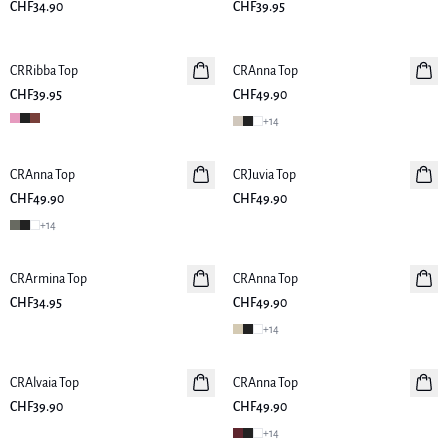
CHF34.90
CHF39.95
CRRibba Top
Neuheiten
CRAnna Top
Neuheiten
CHF39.95
CHF49.90
+
14
CRAnna Top
Neuheiten
CRJuvia Top
Neuheiten
CHF49.90
CHF49.90
+
14
CRArmina Top
Neuheiten
CRAnna Top
Neuheiten
CHF34.95
CHF49.90
+
14
CRAlvaia Top
Neuheiten
CRAnna Top
Neuheiten
CHF39.90
CHF49.90
+
14