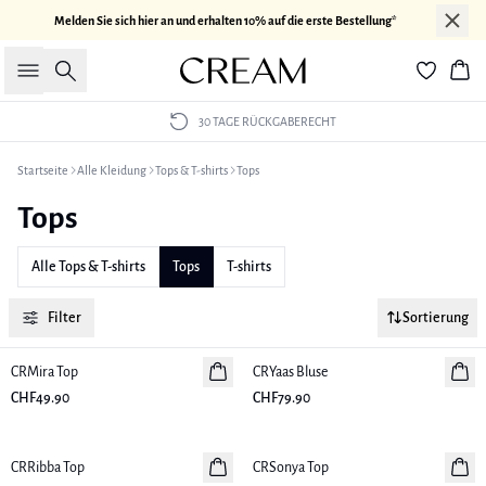
Melden Sie sich hier an und erhalten 10% auf die erste Bestellung*
Suche
War
LIEFERUNG IN 1-2 WERKTAGEN
Startseite
Alle Kleidung
Tops & T-shirts
Tops
Tops
Alle Tops & T-shirts
Tops
T-shirts
Filter
Sortierung
CRMira Top
Neuheiten
CRYaas Bluse
Neuheiten
CHF49.90
CHF79.90
CRRibba Top
Neuheiten
CRSonya Top
Neuheiten