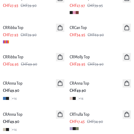
CHF27.93
CHF39.90
CHF27.97
CHF39.95
-30%
-50%
CRRibba Top
CRCan Top
CHF27.93
CHF39.90
CHF34.95
CHF69.90
-50%
-50%
CRRibba Top
CRMolly Top
CHF24.95
CHF49.90
CHF29.95
CHF59.90
CRAnna Top
CRAnna Top
Neuheiten
CHF49.90
CHF49.90
+
14
+
14
-50%
CRAnna Top
Neuheiten
CRTrulla Top
CHF49.90
CHF17.45
CHF34.90
+
14
-50%
-50%