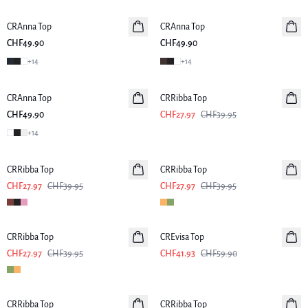
CRAnna Top
Neuheiten
CRAnna Top
Neuheiten
CHF49.90
CHF49.90
+
14
+
14
-30%
CRAnna Top
Neuheiten
CRRibba Top
CHF49.90
CHF27.97
CHF39.95
+
14
-30%
-30%
CRRibba Top
CRRibba Top
CHF27.97
CHF39.95
CHF27.97
CHF39.95
-30%
-30%
CRRibba Top
CREvisa Top
CHF27.97
CHF39.95
CHF41.93
CHF59.90
-30%
-30%
CRRibba Top
CRRibba Top