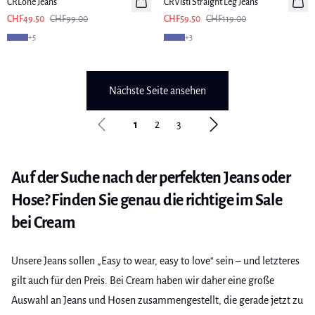
CRLone Jeans
CRVisti Straight Leg Jeans
CHF49.50
CHF99.00
CHF59.50
CHF119.00
+
5
+
3
Nächste Seite ansehen
1
2
3
Auf der Suche nach der perfekten Jeans oder
Hose? Finden Sie genau die richtige im Sale
bei Cream
Unsere Jeans sollen „Easy to wear, easy to love“ sein – und letzteres
gilt auch für den Preis. Bei Cream haben wir daher eine große
Auswahl an Jeans und Hosen zusammengestellt, die gerade jetzt zu