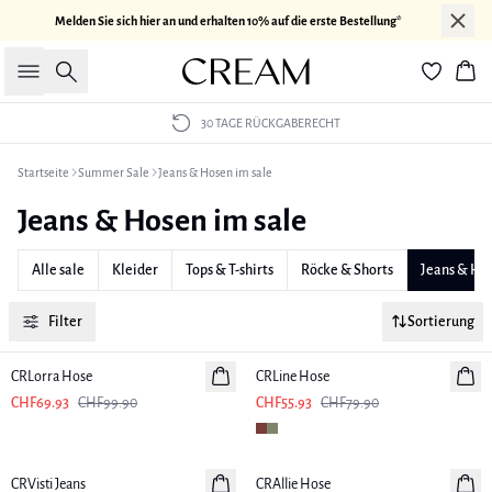
Melden Sie sich hier an und erhalten 10% auf die erste Bestellung*
Suche
War
30 TAGE RÜCKGABERECHT
Startseite
Summer Sale
Jeans & Hosen im sale
Jeans & Hosen im sale
Alle sale
Kleider
Tops & T-shirts
Röcke & Shorts
Jeans & Ho
Filter
Sortierung
-30%
-30%
CRLorra Hose
CRLine Hose
CHF69.93
CHF99.90
CHF55.93
CHF79.90
-30%
-30%
CRVisti Jeans
CRAllie Hose