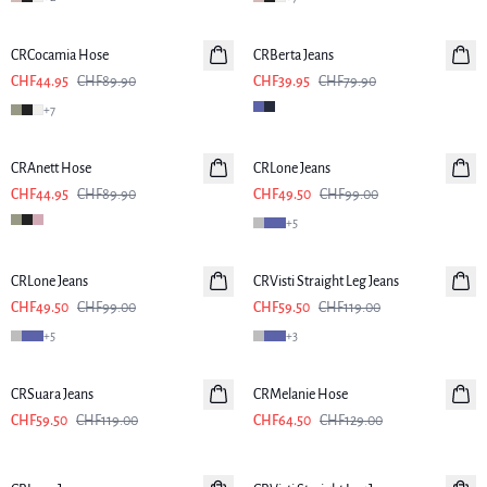
-50%
-50%
CRCocamia Hose
CRBerta Jeans
CHF44.95
CHF89.90
CHF39.95
CHF79.90
+
7
-50%
-50%
CRAnett Hose
CRLone Jeans
CHF44.95
CHF89.90
CHF49.50
CHF99.00
+
5
-50%
-50%
CRLone Jeans
CRVisti Straight Leg Jeans
CHF49.50
CHF99.00
CHF59.50
CHF119.00
+
5
+
3
-50%
-50%
CRSuara Jeans
CRMelanie Hose
CHF59.50
CHF119.00
CHF64.50
CHF129.00
-50%
-50%