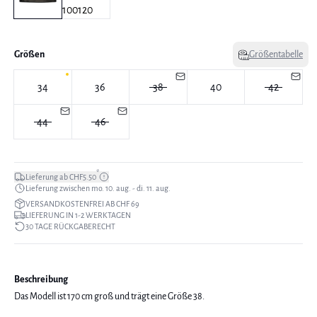
Größen
Größentabelle
34
36
38
40
42
44
46
*
Lieferung ab CHF5.50
Lieferung zwischen mo. 10. aug. - di. 11. aug.
VERSANDKOSTENFREI AB CHF 69
LIEFERUNG IN 1-2 WERKTAGEN
30 TAGE RÜCKGABERECHT
Beschreibung
Das Modell ist 170 cm groß und trägt eine Größe 38.