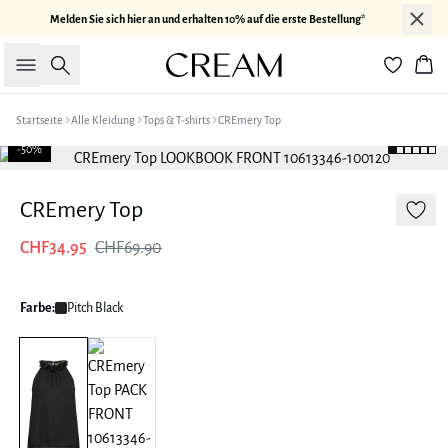
Melden Sie sich hier an und erhalten 10% auf die erste Bestellung*
Suche
War
Startseite
Alle Kleidung
Tops & T-shirts
CREmery Top
-50%
CREmery Top
CHF34.95
CHF69.90
Farbe:
Pitch Black