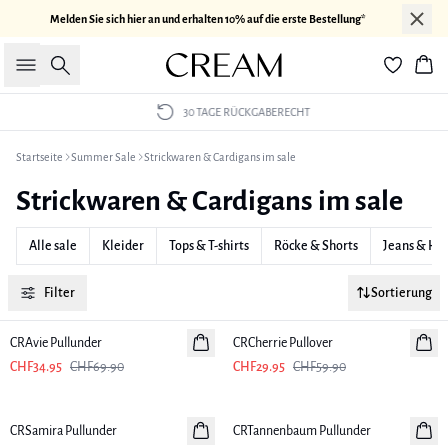
Melden Sie sich hier an und erhalten 10% auf die erste Bestellung*
Suche
War
30 TAGE RÜCKGABERECHT
Startseite
Summer Sale
Strickwaren & Cardigans im sale
Strickwaren & Cardigans im sale
Alle sale
Kleider
Tops & T-shirts
Röcke & Shorts
Jeans & Ho
Filter
Sortierung
-50%
-50%
CRAvie Pullunder
CRCherrie Pullover
CHF34.95
CHF69.90
CHF29.95
CHF59.90
-50%
-50%
CRSamira Pullunder
CRTannenbaum Pullunder