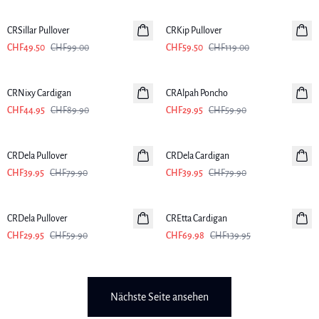
-50%
-50%
CRSillar Pullover
CRKip Pullover
CHF49.50
CHF99.00
CHF59.50
CHF119.00
-50%
-50%
CRNixy Cardigan
CRAlpah Poncho
CHF44.95
CHF89.90
CHF29.95
CHF59.90
-50%
-50%
CRDela Pullover
CRDela Cardigan
CHF39.95
CHF79.90
CHF39.95
CHF79.90
-50%
-50%
CRDela Pullover
CREtta Cardigan
CHF29.95
CHF59.90
CHF69.98
CHF139.95
Nächste Seite ansehen