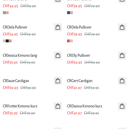
CHF44.95
CHF89.90
CHF39.95
CHF79.90
-50%
-50%
CRDela Pullover
CRDela Pullover
CHF34.95
CHF69.90
CHF39.95
CHF79.90
-30%
-30%
CRJessica Kimono lang
CRElly Pullover
CHF55.93
CHF79.90
CHF62.93
CHF89.90
-30%
-30%
CRJauie Cardigan
CRGert Cardigan
CHF69.93
CHF99.90
CHF41.97
CHF59.95
-30%
-30%
CRFrottie Kimono kurz
CRDanica Kimono kurz
CHF55.93
CHF79.90
CHF41.97
CHF59.95
-50%
-50%