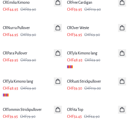
CREmilia Kimono
CRFree Cardigan
CHF44.95
CHF89.90
CHF59.95
CHF119.90
-50%
-50%
CRNurra Pullover
CROver Weste
CHF44.95
CHF89.90
CHF34.95
CHF69.90
-50%
-30%
CRPara Pullover
CRTyla Kimono lang
CHF49.95
CHF99.90
CHF48.93
CHF69.90
-30%
-50%
CRTyla Kimono lang
CRRusti Strickpullover
CHF48.93
CHF69.90
CHF59.50
CHF119.00
-50%
-50%
CRTommin Strickpullover
CRFita Top
CHF39.95
CHF79.90
CHF32.45
CHF64.90
-50%
-50%