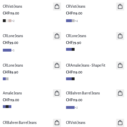
CRVisti Jeans
CRVisti Jeans
CHF119.00
CHF119.00
+
2
+
4
CRLone Jeans
CRLone Jeans
CHF99.00
CHF79.90
+
5
CRLone Jeans
CRAmalie Jeans - Shape Fit
CHF89.90
CHF119.00
Amalie Jeans
CRBahren Barrel Jeans
Neuheiten
CHF119.00
CHF119.00
+
2
-30%
CRBahren Barrel Jeans
Neuheiten
CRVisti Jeans