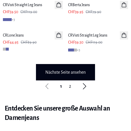
CRVisti Straight Leg Jeans
CRBerta Jeans
CHF59.50
CHF119.00
CHF39.95
CHF79.90
+
3
-50%
-50%
CRLone Jeans
CRVisti Straight Leg Jeans
CHF44.95
CHF89.90
CHF59.50
CHF119.00
+
3
Nächste Seite ansehen
1
2
Entdecken Sie unsere große Auswahl an
Damenjeans