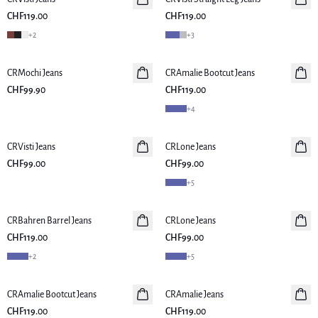
CHF119.00
CHF119.00
+
2
+
3
CRMochi Jeans
Neuheiten
CRAmalie Bootcut Jeans
Neuheiten
CHF99.90
CHF119.00
+
4
CRVisti Jeans
Neuheiten
CRLone Jeans
Neuheiten
CHF99.00
CHF99.00
+
5
CRBahren Barrel Jeans
Neuheiten
CRLone Jeans
Neuheiten
CHF119.00
CHF99.00
+
2
+
5
CRAmalie Bootcut Jeans
Neuheiten
CRAmalie Jeans
Neuheiten
CHF119.00
CHF119.00