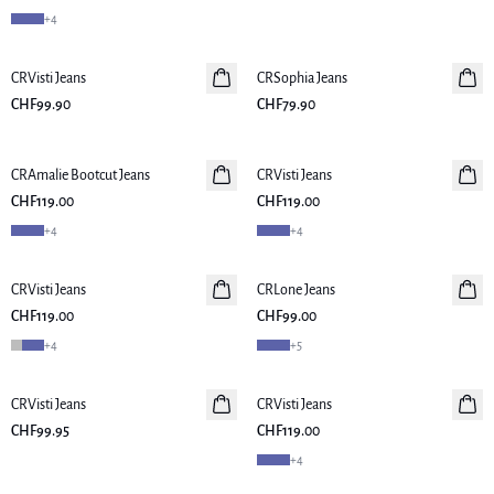
+
4
CRVisti Jeans
Neuheiten
CRSophia Jeans
CHF99.90
CHF79.90
CRAmalie Bootcut Jeans
Neuheiten
CRVisti Jeans
CHF119.00
CHF119.00
+
4
+
4
CRVisti Jeans
CRLone Jeans
Neuheiten
CHF119.00
CHF99.00
+
4
+
5
CRVisti Jeans
CRVisti Jeans
Neuheiten
CHF99.95
CHF119.00
+
4