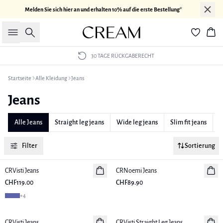
Melden Sie sich hier an und erhalten 10% auf die erste Bestellung*
Suche
War
30 TAGE RÜCKGABERECHT
Startseite
Alle Kleidung
Jeans
Jeans
Alle Jeans
Straight leg jeans
Wide leg jeans
Slim fit jeans
B
Filter
Sortierung
CRVisti Jeans
Neuheiten
CRNoemi Jeans
Neuheiten
CHF119.00
CHF89.90
+
4
CRVisti Jeans
Neuheiten
CRVisti Straight Leg Jeans
Neuheiten