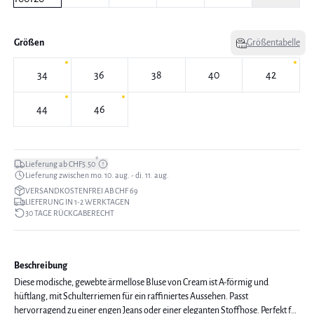
Größen
Größentabelle
34
36
38
40
42
44
46
*
Lieferung ab CHF5.50
Lieferung zwischen mo. 10. aug. - di. 11. aug.
VERSANDKOSTENFREI AB CHF 69
LIEFERUNG IN 1-2 WERKTAGEN
30 TAGE RÜCKGABERECHT
Beschreibung
Diese modische, gewebte ärmellose Bluse von Cream ist A-förmig und
hüftlang, mit Schulterriemen für ein raffiniertes Aussehen. Passt
hervorragend zu einer engen Jeans oder einer eleganten Stoffhose. Perfekt für