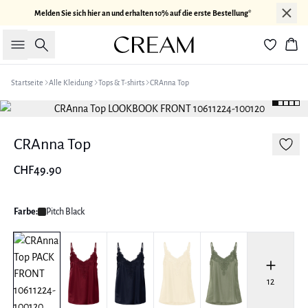
Melden Sie sich hier an und erhalten 10% auf die erste Bestellung*
Suche
War
Startseite
Alle Kleidung
Tops & T-shirts
CRAnna Top
CRAnna Top
CHF49.90
Farbe:
Pitch Black
12