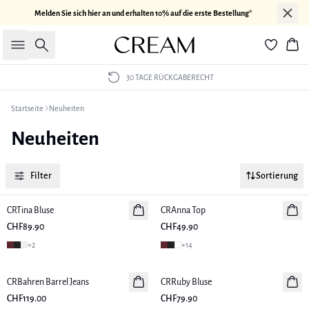
Melden Sie sich hier an und erhalten 10% auf die erste Bestellung*
Suche
War
30 TAGE RÜCKGABERECHT
Startseite
Neuheiten
Neuheiten
Filter
Sortierung
CRTina Bluse
Neuheiten
CRAnna Top
Neuheiten
CHF89.90
CHF49.90
+
2
+
14
CRBahren Barrel Jeans
Neuheiten
CRRuby Bluse
Neuheiten
CHF119.00
CHF79.90