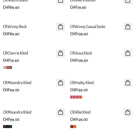
CRNoemi Jeans
Neuheiten
CRNiso Pullover
Neuheiten
CHF89.90
CHF79.90
CRWinny Rock
Neuheiten
CRWinny Casual Jacke
Neuheiten
CHF89.90
CHF109.90
CRCherrie Kleid
Neuheiten
CRIluna Kleid
Neuheiten
CHF79.90
CHF109.90
CRMisandra Kleid
Neuheiten
CRHailey Kleid
Neuheiten
CHF99.00
CHF159.00
CRMisandra Kleid
Neuheiten
CRAllie Kleid
Neuheiten
CHF99.00
CHF129.00