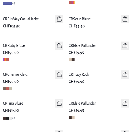
+
2
CRElisMay Casual Jacke
Neuheiten
CRSerin Bluse
Neuheiten
CHF109.90
CHF99.90
CRRuby Bluse
Neuheiten
CRElsie Pullunder
Neuheiten
CHF79.90
CHF59.95
CRCherrie Kleid
Neuheiten
CRTracy Rock
Neuheiten
CHF79.90
CHF79.90
CRTina Bluse
Neuheiten
CRElsie Pullunder
Neuheiten
CHF89.90
CHF59.95
+
2