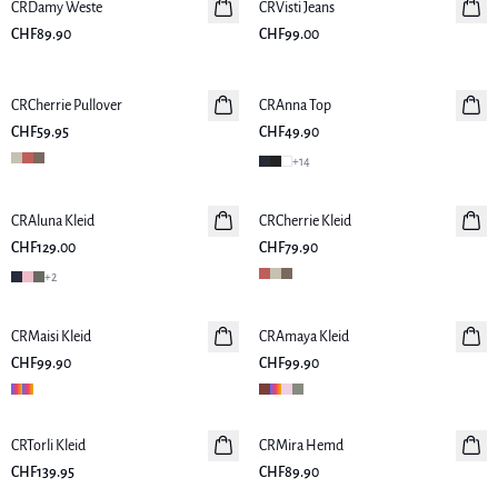
CRDamy Weste
Neuheiten
CRVisti Jeans
Neuheiten
CHF89.90
CHF99.00
CRCherrie Pullover
Neuheiten
CRAnna Top
Neuheiten
CHF59.95
CHF49.90
+
14
CRAluna Kleid
Neuheiten
CRCherrie Kleid
Neuheiten
CHF129.00
CHF79.90
+
2
CRMaisi Kleid
Neuheiten
CRAmaya Kleid
Neuheiten
CHF99.90
CHF99.90
CRTorli Kleid
Neuheiten
CRMira Hemd
Neuheiten
CHF139.95
CHF89.90