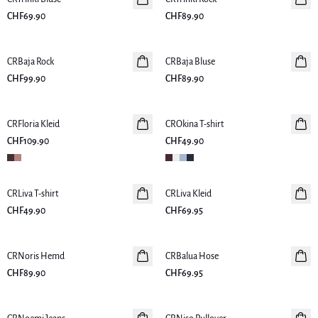
CHF69.90
CHF89.90
CRBaja Rock
Neuheiten
CRBaja Bluse
Neuheiten
CHF99.90
CHF89.90
CRFloria Kleid
Neuheiten
CROkina T-shirt
Neuheiten
CHF109.90
CHF49.90
CRLiva T-shirt
Neuheiten
CRLiva Kleid
Neuheiten
CHF49.90
CHF69.95
CRNoris Hemd
Neuheiten
CRBalua Hose
Neuheiten
CHF89.90
CHF69.95