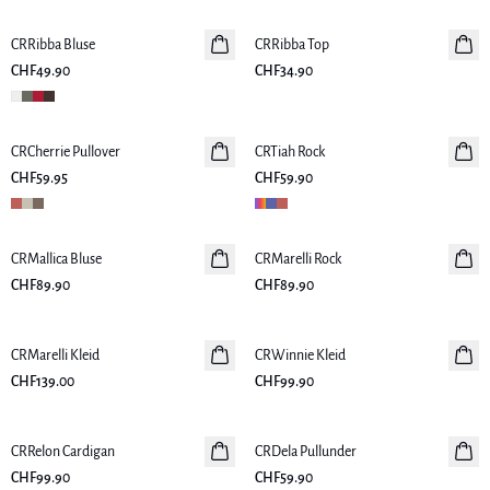
CRRibba Bluse
Neuheiten
CRRibba Top
Neuheiten
CHF49.90
CHF34.90
CRCherrie Pullover
Neuheiten
CRTiah Rock
Neuheiten
CHF59.95
CHF59.90
CRMallica Bluse
Neuheiten
CRMarelli Rock
Neuheiten
CHF89.90
CHF89.90
CRMarelli Kleid
Neuheiten
CRWinnie Kleid
Neuheiten
CHF139.00
CHF99.90
CRRelon Cardigan
Neuheiten
CRDela Pullunder
Neuheiten
CHF99.90
CHF59.90