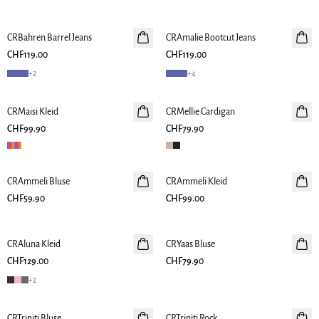
CRBahren Barrel Jeans
Neuheiten
CRAmalie Bootcut Jeans
Neuheiten
CHF119.00
CHF119.00
+
2
+
4
CRMaisi Kleid
Neuheiten
CRMellie Cardigan
Neuheiten
CHF99.90
CHF79.90
CRAmmeli Bluse
Neuheiten
CRAmmeli Kleid
Neuheiten
CHF59.90
CHF99.00
CRAluna Kleid
Neuheiten
CRYaas Bluse
Neuheiten
CHF129.00
CHF79.90
+
2
CRTriniti Bluse
Neuheiten
CRTriniti Rock
Neuheiten