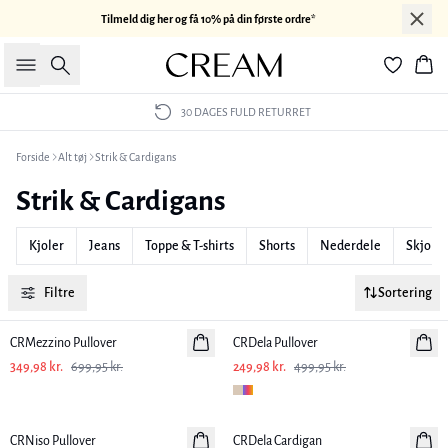
Tilmeld dig her og få 10% på din første ordre*
Søg
Kur
LEVERING 2-3 HVERDAGE
Forside
Alt tøj
Strik & Cardigans
Strik & Cardigans
Kjoler
Jeans
Toppe & T-shirts
Shorts
Nederdele
Skjorte
Filtre
Sortering
-50%
-50%
CRMezzino Pullover
CRDela Pullover
349,98 kr.
699,95 kr.
249,98 kr.
499,95 kr.
-50%
-50%
CRNiso Pullover
CRDela Cardigan