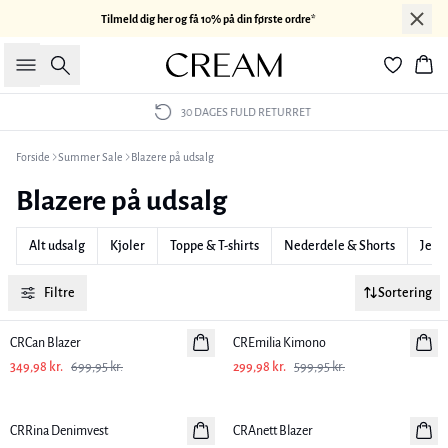
Tilmeld dig her og få 10% på din første ordre*
Søg
Kur
30 DAGES FULD RETURRET
Forside
Summer Sale
Blazere på udsalg
Blazere på udsalg
Alt udsalg
Kjoler
Toppe & T-shirts
Nederdele & Shorts
Jean
Filtre
Sortering
-50%
-50%
CRCan Blazer
CREmilia Kimono
349,98 kr.
699,95 kr.
299,98 kr.
599,95 kr.
-50%
-50%
CRRina Denimvest
CRAnett Blazer