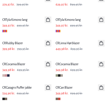
279,97 kr.
399,95 kr.
629,97 kr.
899,95 kr.
-30%
-30%
CRTyla Kimono lang
CRTyla Kimono lang
349,97 kr.
499,95 kr.
349,97 kr.
499,95 kr.
-50%
-50%
CRRubby Blazer
CRLinna Hørblazer
Hør
399,98 kr.
799,95 kr.
449,98 kr.
899,95 kr.
-50%
-50%
CRCocamia Blazer
CRCocamia Blazer
349,98 kr.
699,95 kr.
349,98 kr.
699,95 kr.
SALE
-50%
CRGaiagro Puffer jakke
CRCan Blazer
524,96 kr.
699,95 kr.
349,98 kr.
699,95 kr.
-50%
-50%