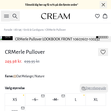
Tilmeld dig her og få 10% på din første ordre*
Søg
Kur
Forside
Alt tøj
Strik & Cardigans
CRMerle Pullover
-50%
CRMerle Pullover
249,98 kr.
499,95 kr.
Farve:
Oat Melange / Nature
Vælg størrelse
Størrelsesguide
XS
S
M
L
XL