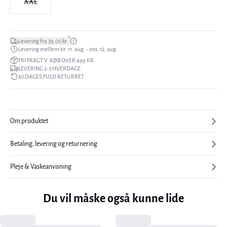
XXL
*
Levering fra 39,00 kr.
Levering mellem tir. 11. aug. - ons. 12. aug.
FRI FRAGT V. KØB OVER 499 KR.
LEVERING 2-3 HVERDAGE
30 DAGES FULD RETURRET
Om produktet
Betaling, levering og returnering
Pleje & Vaskeanvisning
Du vil måske også kunne lide