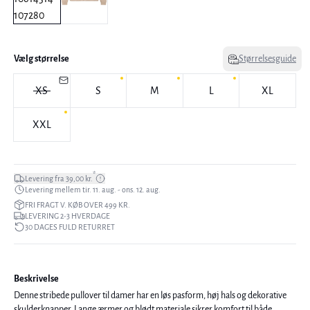
Vælg størrelse
Størrelsesguide
XS
S
M
L
XL
XXL
*
Levering fra 39,00 kr.
Levering mellem tir. 11. aug. - ons. 12. aug.
FRI FRAGT V. KØB OVER 499 KR.
LEVERING 2-3 HVERDAGE
30 DAGES FULD RETURRET
Beskrivelse
Denne stribede pullover til damer har en løs pasform, høj hals og dekorative
skulderknapper. Lange ærmer og blødt materiale sikrer komfort til både