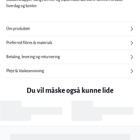
hverdag og kontor.
Om produktet
Preferred fibres & materials
Betaling, levering og returnering
Pleje & Vaskeanvisning
Previous slide
Next sl
Du vil måske også kunne lide
CRDela Pullover
CRDela Pullover
249,98 kr.
499,95 kr.
249,98 kr.
499,95 kr.