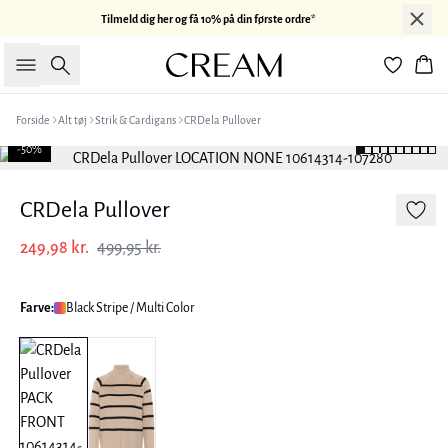
Tilmeld dig her og få 10% på din første ordre*
Søg
Kur
Forside
Alt tøj
Strik & Cardigans
CRDela Pullover
-50%
CRDela Pullover
249,98 kr.
499,95 kr.
Farve:
Black Stripe / Multi Color