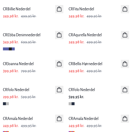
CRBillie Nederdel
CRFita Nederdel
249,98 kr.
499,95 kr.
249,98 kr.
499,95 kr.
-50%
-50%
CREbba Denimnederdel
CRAqurella Nederdel
349,98 kr.
699,95 kr.
249,98 kr.
499,95 kr.
-50%
-50%
CRJoanna Nederdel
CRBellis Hørnederdel
Hør
399,98 kr.
799,95 kr.
249,98 kr.
499,95 kr.
-50%
CRFolo Nederdel
CRFolo Nederdel
299,98 kr.
599,95 kr.
599,95 kr.
-50%
-50%
CRAmala Nederdel
CRAmala Nederdel
249,98 kr.
499,95 kr.
249,98 kr.
499,95 kr.