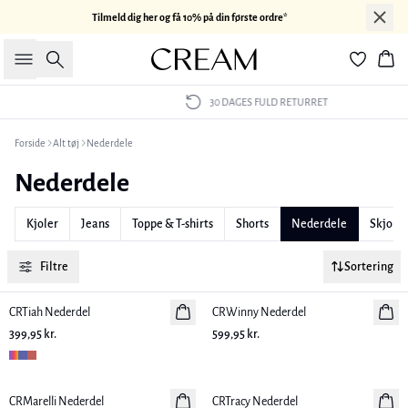
Tilmeld dig her og få 10% på din første ordre*
Søg
Kur
30 DAGES FULD RETURRET
Forside
Alt tøj
Nederdele
Nederdele
Kjoler
Jeans
Toppe & T-shirts
Shorts
Nederdele
Skjorte
Filtre
Sortering
CRTiah Nederdel
Nyhed
CRWinny Nederdel
Nyhed
399,95 kr.
599,95 kr.
CRMarelli Nederdel
Nyhed
CRTracy Nederdel
Nyhed