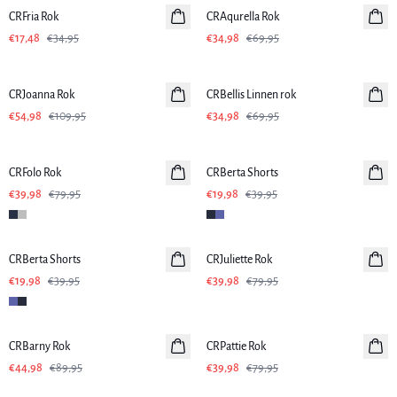
CRFria Rok
CRAqurella Rok
€17,48
€34,95
€34,98
€69,95
-50%
-50%
CRJoanna Rok
CRBellis Linnen rok
Linnen
€54,98
€109,95
€34,98
€69,95
-50%
-50%
CRFolo Rok
CRBerta Shorts
€39,98
€79,95
€19,98
€39,95
-50%
-50%
CRBerta Shorts
CRJuliette Rok
€19,98
€39,95
€39,98
€79,95
-50%
-50%
CRBarny Rok
CRPattie Rok
€44,98
€89,95
€39,98
€79,95
-50%
-50%