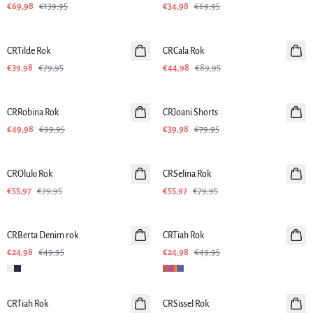
€69,98
€139,95
€34,98
€69,95
-50%
-50%
CRTilde Rok
CRCala Rok
€39,98
€79,95
€44,98
€89,95
-50%
-50%
CRRobina Rok
CRJoani Shorts
€49,98
€99,95
€39,98
€79,95
-30%
-30%
CROluki Rok
CRSelina Rok
€55,97
€79,95
€55,97
€79,95
-50%
-50%
CRBerta Denim rok
CRTiah Rok
€24,98
€49,95
€24,98
€49,95
-50%
-50%
CRTiah Rok
CRSissel Rok