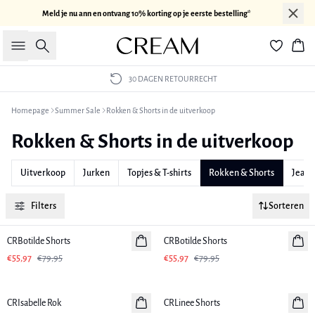
Meld je nu ann en ontvang 10% korting op je eerste bestelling*
Zoeken
Win
30 DAGEN RETOURRECHT
Homepage
Summer Sale
Rokken & Shorts in de uitverkoop
Rokken & Shorts in de uitverkoop
Uitverkoop
Jurken
Topjes & T-shirts
Rokken & Shorts
Jeans
Filters
Sorteren
-30%
-30%
CRBotilde Shorts
CRBotilde Shorts
€55,97
€79,95
€55,97
€79,95
-30%
-30%
CRIsabelle Rok
CRLinee Shorts