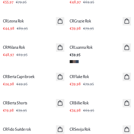
€55,97
€79,95
€48,97
€69,95
-50%
-50%
CRLeona Rok
CRGrazie Rok
€44,98
€89,95
€39,98
€79,95
-30%
CRMilana Rok
CRLuanna Rok
Nieuws
€48,97
€69,95
€59,95
-50%
-50%
CRBerta Capribroek
CRFlake Rok
€24,98
€49,95
€39,98
€79,95
-50%
-50%
CRBerta Shorts
CRBillie Rok
€19,98
€39,95
€34,98
€69,95
-50%
-50%
CRFido Suède rok
CRSevija Rok