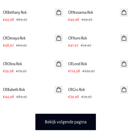
-50%
-50%
CRBethany Rok
CRNosanna Rok
€44,98
€89,95
€49,98
€99,95
-30%
-30%
CRDenaya Rok
CRYumi Rok
€48,97
€69,95
€41,97
€59,95
-50%
-50%
CROlina Rok
CRLond Rok
€39,98
€79,95
€114,98
€229,95
-50%
-50%
CRBabeth Rok
CRGro Rok
€44,98
€89,95
€39,98
€79,95
Bekijk volgende pagina