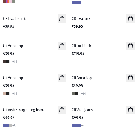
+
4
CRLiva T-shirt
Nieuws
CRLiva Jurk
Nieuws
€39,95
€59,95
CRAnna Top
Nieuws
CRTorli Jurk
Nieuws
€39,95
€119,95
+
14
CRAnna Top
CRAnna Top
Nieuws
€39,95
€39,95
+
14
+
14
CRVisti Straight Leg Jeans
Nieuws
CRVisti Jeans
Nieuws
€99,95
€99,95
+
3
+
4