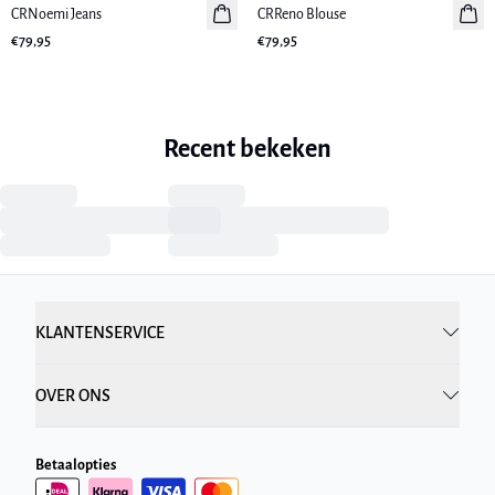
CRNoemi Jeans
Nieuws
CRReno Blouse
Nieuws
€79,95
€79,95
Recent bekeken
KLANTENSERVICE
OVER ONS
Betaalopties