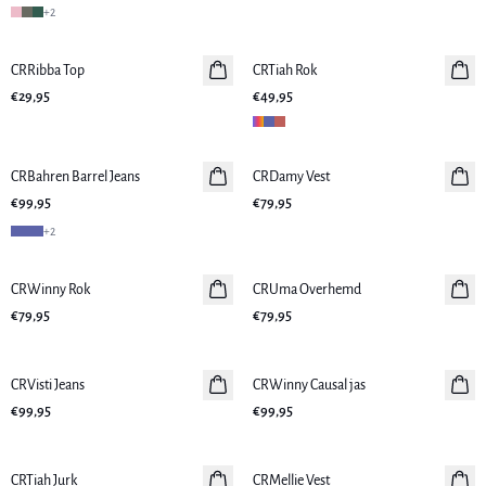
+
2
CRRibba Top
Nieuws
CRTiah Rok
Nieuws
€29,95
€49,95
CRBahren Barrel Jeans
Nieuws
CRDamy Vest
Nieuws
€99,95
€79,95
+
2
CRWinny Rok
Nieuws
CRUma Overhemd
Nieuws
€79,95
€79,95
CRVisti Jeans
Nieuws
CRWinny Causal jas
Nieuws
€99,95
€99,95
CRTiah Jurk
Nieuws
CRMellie Vest
Nieuws