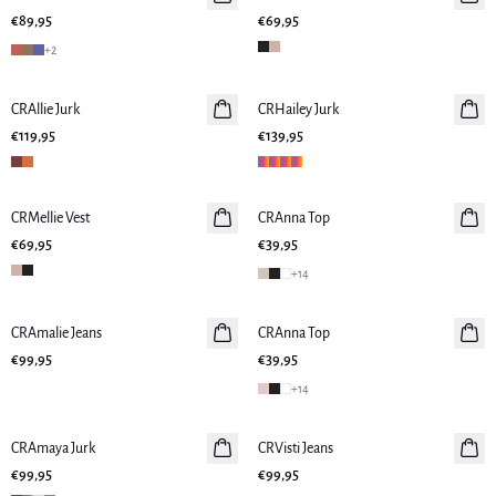
€89,95
€69,95
+
2
CRAllie Jurk
Nieuws
CRHailey Jurk
Nieuws
€119,95
€139,95
CRMellie Vest
Nieuws
CRAnna Top
Nieuws
€69,95
€39,95
+
14
CRAmalie Jeans
Nieuws
CRAnna Top
Nieuws
€99,95
€39,95
+
14
CRAmaya Jurk
Nieuws
CRVisti Jeans
€99,95
€99,95