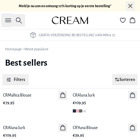
Meld je nu ann en ontvang 10% korting op je eerste bestelling*
Zoeken
Win
GRATIS VERZENDING BIJ BESTELLING VAN MIN € 75
Homepage
Meest populaire
Best sellers
Filters
Sorteren
CRMallica Blouse
Nieuws
CRAluna Jurk
Nieuws
€79,95
€109,95
+
2
CRAluna Jurk
Nieuws
CRYuna Blouse
Nieuws
€109,95
€39,95