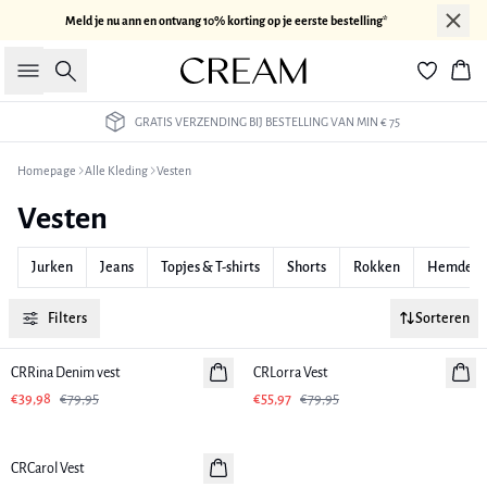
Meld je nu ann en ontvang 10% korting op je eerste bestelling*
Zoeken
Win
GRATIS VERZENDING BIJ BESTELLING VAN MIN € 75
Homepage
Alle Kleding
Vesten
Vesten
Jurken
Jeans
Topjes & T-shirts
Shorts
Rokken
Hemden &
Filters
Sorteren
-50%
-30%
CRRina Denim vest
CRLorra Vest
€39,98
€79,95
€55,97
€79,95
-50%
CRCarol Vest