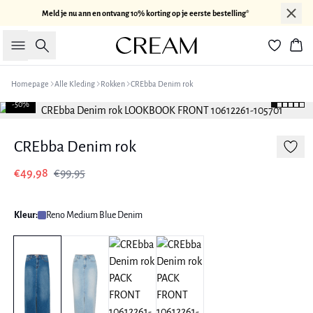
Meld je nu ann en ontvang 10% korting op je eerste bestelling*
Zoeken
Win
Homepage
Alle Kleding
Rokken
CREbba Denim rok
-50%
CREbba Denim rok
€49,98
€99,95
Kleur:
Reno Medium Blue Denim