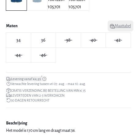
Maten
Maattabel
34
36
38
40
42
44
46
*
Levering vanaf €4,95
Verwachte levering tussen vri 07. aug. - maa 10. aug.
GRATIS VERZENDING BIJ BESTELLING VAN MIN € 75
LEVERTIJDEN VAN 2-3 WERKDAGEN
30 DAGEN RETOURRECHT
Beschrijving
Het model is 170 cm lang en draagt maat 36.