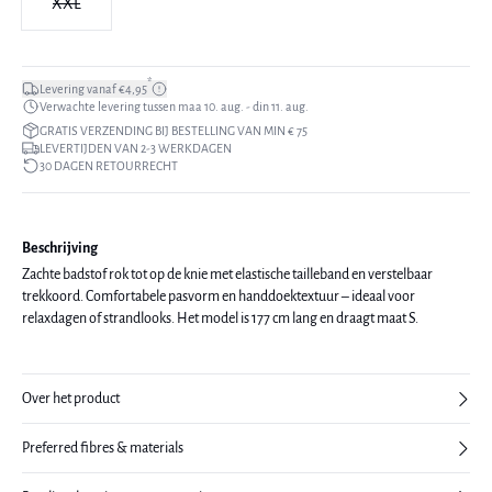
XXL
*
Levering vanaf €4,95
Verwachte levering tussen maa 10. aug. - din 11. aug.
GRATIS VERZENDING BIJ BESTELLING VAN MIN € 75
LEVERTIJDEN VAN 2-3 WERKDAGEN
30 DAGEN RETOURRECHT
Beschrijving
Zachte badstof rok tot op de knie met elastische tailleband en verstelbaar
trekkoord. Comfortabele pasvorm en handdoektextuur – ideaal voor
relaxdagen of strandlooks. Het model is 177 cm lang en draagt maat S.
Over het product
Preferred fibres & materials