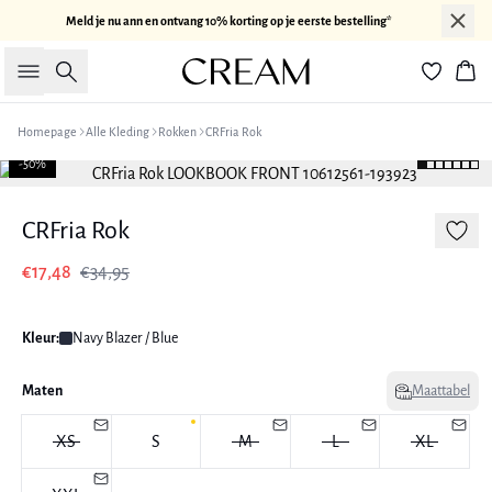
Meld je nu ann en ontvang 10% korting op je eerste bestelling*
Zoeken
Win
Homepage
Alle Kleding
Rokken
CRFria Rok
-50%
CRFria Rok
€17,48
€34,95
Kleur:
Navy Blazer / Blue
Maten
Maattabel
XS
S
M
L
XL