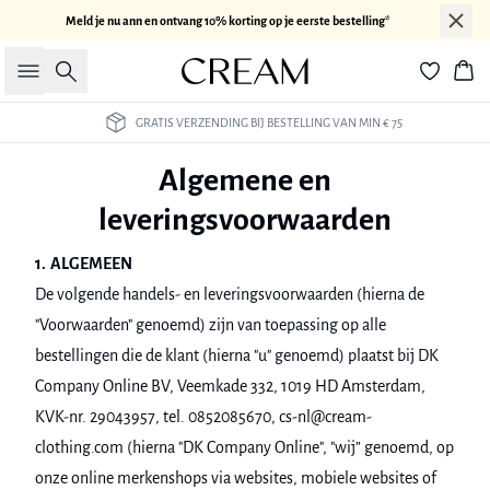
Meld je nu ann en ontvang 10% korting op je eerste bestelling*
Zoeken
Win
30 DAGEN RETOURRECHT
Algemene en
leveringsvoorwaarden
1. ALGEMEEN
De volgende handels- en leveringsvoorwaarden (hierna de
"Voorwaarden" genoemd) zijn van toepassing op alle
bestellingen die de klant (hierna "u" genoemd) plaatst bij DK
Company Online BV, Veemkade 332, 1019 HD Amsterdam,
KVK-nr. 29043957, tel. 0852085670, cs-nl@cream-
clothing.com (hierna "DK Company Online", "wij” genoemd, op
onze online merkenshops via websites, mobiele websites of