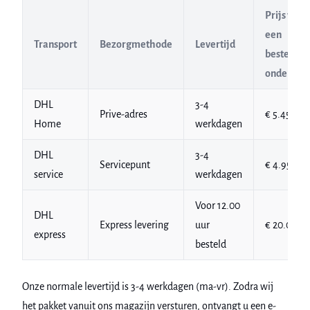
Prijs voor
een
Transport
Bezorgmethode
Levertijd
bestelling
onder
€ 75
DHL
3-4
Prive-adres
€ 5.45
Home
werkdagen
DHL
3-4
Servicepunt
€ 4.95
service
werkdagen
Voor 12.00
DHL
Express levering
uur
€ 20.00
express
besteld
Onze normale levertijd is 3-4 werkdagen (ma-vr). Zodra wij
het pakket vanuit ons magazijn versturen, ontvangt u een e-