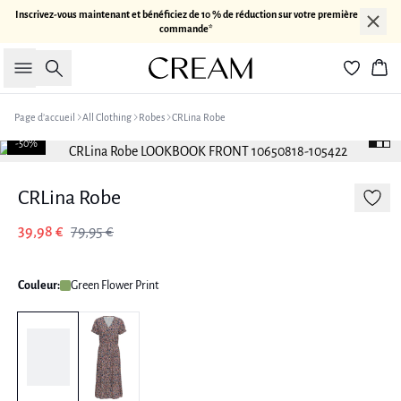
Inscrivez-vous maintenant et bénéficiez de 10 % de réduction sur votre première
commande*
Rechercher
Pan
Page d’accueil
All Clothing
Robes
CRLina Robe
-50%
CRLina Robe
39,98 €
79,95 €
Couleur:
Green Flower Print