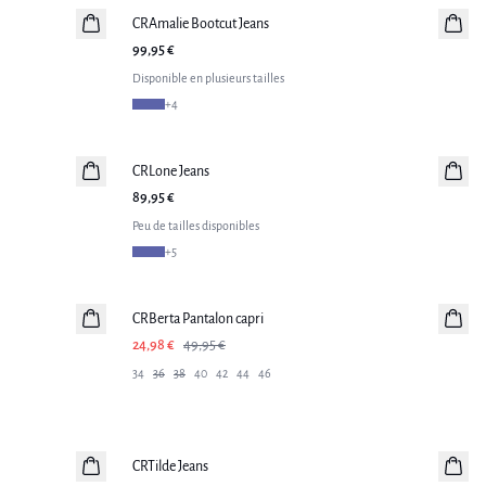
CRAmalie Bootcut Jeans
Nouveautés
99,95 €
Disponible en plusieurs tailles
+
4
CRLone Jeans
Nouveautés
89,95 €
Peu de tailles disponibles
+
5
-50%
CRBerta Pantalon capri
24,98 €
49,95 €
34
36
38
40
42
44
46
-50%
CRTilde Jeans