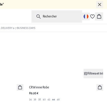
de*
Rechercher
Panier
 DELIVERY 4-7 BUSINESS DAYS
Filtres et tri
CRWinnie Robe
Nouveautés
89,95 €
34
36
38
40
42
44
46