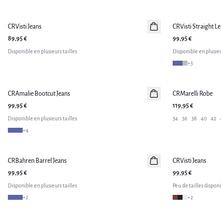
CRVisti Jeans
Nouveautés
CRVisti Straight Le
Nouveautés
89,95 €
99,95 €
Disponible en plusieurs tailles
Disponible en plusieu
+
3
CRAmalie Bootcut Jeans
Nouveautés
CRMarelli Robe
Nouveautés
99,95 €
119,95 €
Disponible en plusieurs tailles
34
36
38
40
42
+
4
CRBahren Barrel Jeans
Nouveautés
CRVisti Jeans
Nouveautés
99,95 €
99,95 €
Disponible en plusieurs tailles
Peu de tailles dispon
+
2
+
2
-30%
-30%