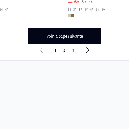
44,98 €
89,95 €
44
46
34
36
38
40
42
44
46
Voir la page suivante
1
2
3