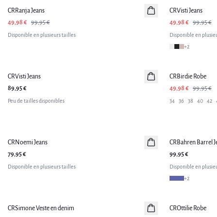
CRRanja Jeans
CRVisti Jeans
49,98 €
99,95 €
49,98 €
99,95 €
Disponible en plusieurs tailles
Disponible en plusieu
+
2
-50%
CRVisti Jeans
CRBirdie Robe
89,95 €
49,98 €
99,95 €
Peu de tailles disponibles
34
36
38
40
42
CRNoemi Jeans
Nouveautés
CRBahren Barrel J
Nouveautés
79,95 €
99,95 €
Disponible en plusieurs tailles
Disponible en plusieu
+
2
-50%
-50%
CRSimone Veste en denim
CROttilie Robe