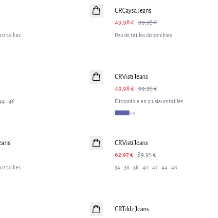
CRCaysa Jeans
49,98 €
99,95 €
rs tailles
Peu de tailles disponibles
-50%
CRVisti Jeans
49,98 €
99,95 €
44
46
Disponible en plusieurs tailles
+
4
-30%
eans
CRVisti Jeans
62,97 €
89,95 €
rs tailles
34
36
38
40
42
44
46
-50%
CRTilde Jeans