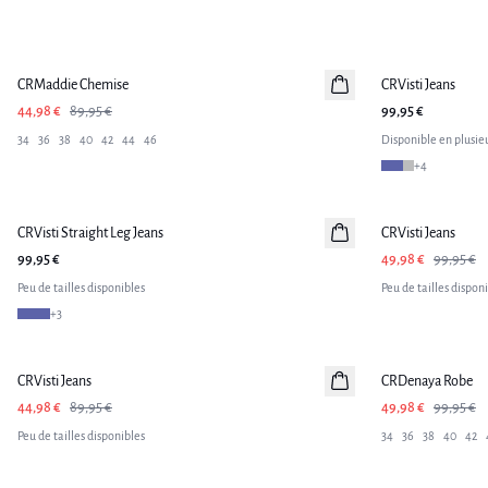
-50%
CRMaddie Chemise
CRVisti Jeans
44,98 €
89,95 €
99,95 €
34
36
38
40
42
44
46
Disponible en plusieu
+
4
-50%
CRVisti Straight Leg Jeans
CRVisti Jeans
99,95 €
49,98 €
99,95 €
Peu de tailles disponibles
Peu de tailles dispon
+
3
-50%
-50%
CRVisti Jeans
CRDenaya Robe
44,98 €
89,95 €
49,98 €
99,95 €
Peu de tailles disponibles
34
36
38
40
42
-50%
-50%