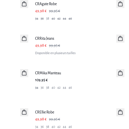
CRAgate Robe
49,98 €
99,95 €
34
36
38
40
42
44
46
-50%
CRRita Jeans
49,98 €
99,95 €
Disponible en plusieurs tailles
CRMika Manteau
109,95 €
34
36
38
40
42
44
46
-50%
CREllie Robe
49,98 €
99,95 €
34
36
38
40
42
44
46