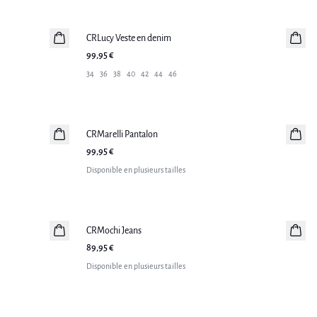
CRLucy Veste en denim
Nouveautés
99,95 €
34
36
38
40
42
44
46
CRMarelli Pantalon
Nouveautés
99,95 €
Disponible en plusieurs tailles
CRMochi Jeans
Nouveautés
89,95 €
Disponible en plusieurs tailles
-50%