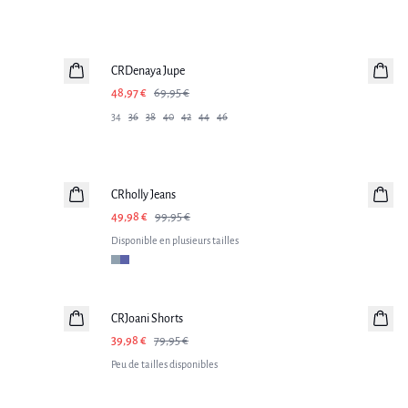
-30%
CRDenaya Jupe
48,97 €
69,95 €
34
36
38
40
42
44
46
-50%
CRholly Jeans
49,98 €
99,95 €
Disponible en plusieurs tailles
-50%
CRJoani Shorts
39,98 €
79,95 €
Peu de tailles disponibles