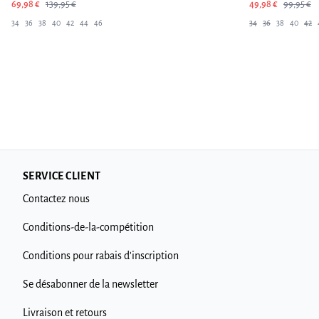
69,98 €
139,95 €
49,98 €
99,95 €
34
36
38
40
42
44
46
34
36
38
40
42
SERVICE CLIENT
Contactez nous
Conditions-de-la-compétition
Conditions pour rabais d'inscription
Se désabonner de la newsletter
Livraison et retours