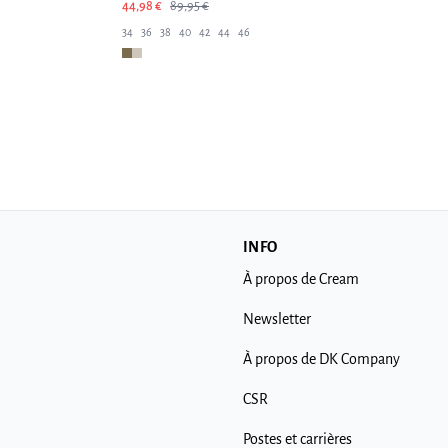
44,98 €
89,95 €
34
36
38
40
42
44
46
INFO
À propos de Cream
Newsletter
À propos de DK Company
CSR
Postes et carrières