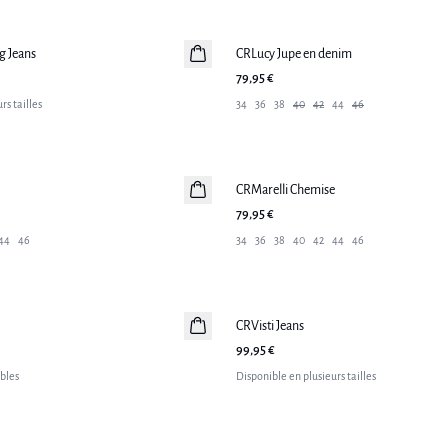
g Jeans
CRLucy Jupe en denim
Nouveautés
79,95 €
rs tailles
34
36
38
40
42
44
46
CRMarelli Chemise
Nouveautés
79,95 €
44
46
34
36
38
40
42
44
46
CRVisti Jeans
Nouveautés
99,95 €
ibles
Disponible en plusieurs tailles
-50%