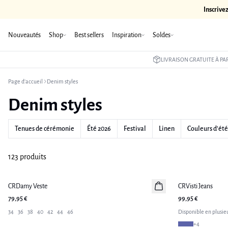
Inscrive
Nouveautés
Shop
Best sellers
Inspiration
Soldes
LIVRAISON GRATUITE À PAR
Page d’accueil
Denim styles
Denim styles
Tenues de cérémonie
Été 2026
Festival
Linen
Couleurs d’été
123 produits
CRDamy Veste
Nouveautés
CRVisti Jeans
Nouveautés
79,95 €
99,95 €
34
36
38
40
42
44
46
Disponible en plusieu
+
4