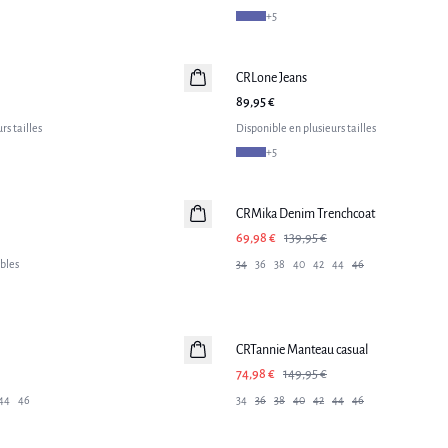
+
5
CRLone Jeans
89,95 €
rs tailles
Disponible en plusieurs tailles
+
5
-50%
CRMika Denim Trenchcoat
69,98 €
139,95 €
ibles
34
36
38
40
42
44
46
-50%
CRTannie Manteau casual
74,98 €
149,95 €
44
46
34
36
38
40
42
44
46
-50%