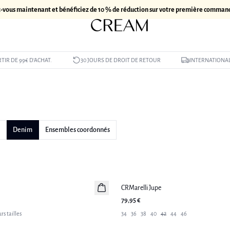
z-vous maintenant et bénéficiez de 10 % de réduction sur votre première comman
TIR DE 99€ D’ACHAT.
30 JOURS DE DROIT DE RETOUR
INTERNATIONAL
Denim
Ensembles coordonnés
CRMarelli Jupe
Nouveautés
79,95 €
rs tailles
34
36
38
40
42
44
46