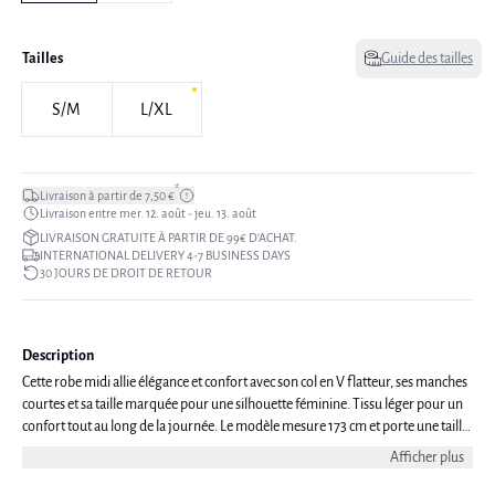
Tailles
Guide des tailles
S/M
L/XL
*
Livraison à partir de 7,50 €
Livraison entre mer. 12. août - jeu. 13. août
LIVRAISON GRATUITE À PARTIR DE 99€ D’ACHAT.
INTERNATIONAL DELIVERY 4-7 BUSINESS DAYS
30 JOURS DE DROIT DE RETOUR
Description
Cette robe midi allie élégance et confort avec son col en V flatteur, ses manches
courtes et sa taille marquée pour une silhouette féminine. Tissu léger pour un
confort tout au long de la journée. Le modèle mesure 173 cm et porte une taille
S/M.
Afficher plus