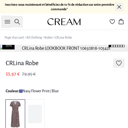
Inscrivez-vous maintenant et bénéficiez de 10 % de réduction sur votre première
commande*
Rechercher
Pan
Page d’accueil
All Clothing
Robes
CRLina Robe
-30%
CRLina Robe
55,97 €
79,95 €
Couleur:
Navy Flower Print / Blue