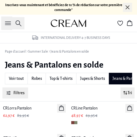
Inscrivez-vous maintenant et bénéficiez de 10 % de réduction sur votre première
commande*
Rechercher
Pan
INTERNATIONAL DELIVERY 4-7 BUSINESS DAYS
Page d’accueil
Summer Sale
Jeans & Pantalons en solde
Jeans & Pantalons en solde
Voir tout
Robes
Top & T-shirts
Jupes & Shorts
Jeans & Panta
Filtres
Tri
-30%
-30%
CRLorra Pantalon
CRLine Pantalon
62,97 €
89,95 €
48,97 €
69,95 €
-30%
-30%