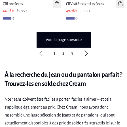
CRLone Jeans
CRVisti Straight Leg Jeans
44,98 €
89,95 €
49,98 €
99,95 €
+
5
+
3
Voir la page suivante
1
2
3
À la recherche du jean ou du pantalon parfait ?
Trouvez-les en solde chez Cream
Nos jeans doivent être faciles à porter, faciles à aimer – et cela
s'applique également au prix. Chez Cream, nous avons donc
rassemblé une large sélection de jeans et de pantalons, qui sont
actuellement disponibles à des prix de solde très attractifs ici sur le