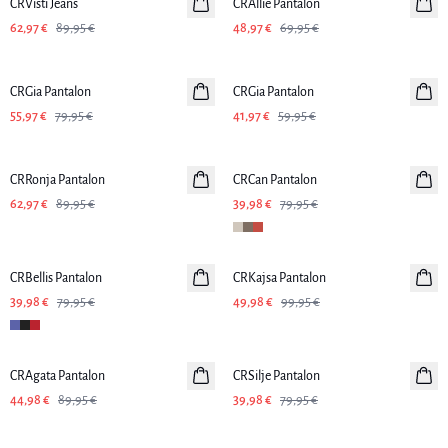
CRVisti Jeans
CRAllie Pantalon
62,97 €
89,95 €
48,97 €
69,95 €
-30%
-30%
CRGia Pantalon
CRGia Pantalon
55,97 €
79,95 €
41,97 €
59,95 €
-30%
-50%
CRRonja Pantalon
CRCan Pantalon
62,97 €
89,95 €
39,98 €
79,95 €
-50%
-50%
CRBellis Pantalon
Linen
CRKajsa Pantalon
39,98 €
79,95 €
49,98 €
99,95 €
-50%
-50%
CRAgata Pantalon
CRSilje Pantalon
44,98 €
89,95 €
39,98 €
79,95 €
-50%
-50%