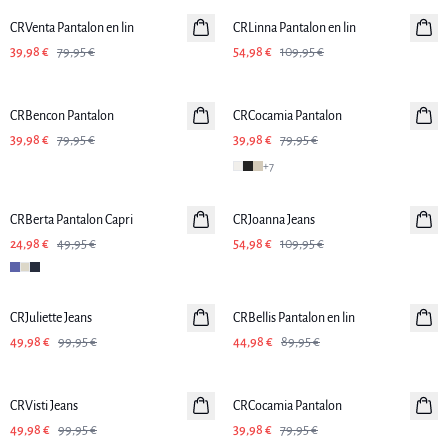
CRVenta Pantalon en lin
Linen
CRLinna Pantalon en lin
Linen
39,98 €
79,95 €
54,98 €
109,95 €
-50%
-50%
CRBencon Pantalon
CRCocamia Pantalon
39,98 €
79,95 €
39,98 €
79,95 €
+
7
-50%
-50%
CRBerta Pantalon Capri
CRJoanna Jeans
24,98 €
49,95 €
54,98 €
109,95 €
-50%
-50%
CRJuliette Jeans
CRBellis Pantalon en lin
Linen
49,98 €
99,95 €
44,98 €
89,95 €
-50%
-50%
CRVisti Jeans
CRCocamia Pantalon
49,98 €
99,95 €
39,98 €
79,95 €