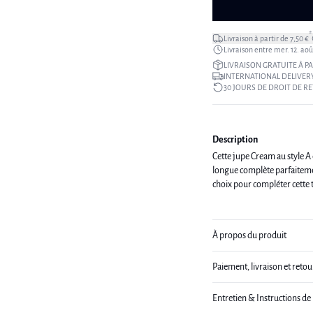
*
Livraison à partir de 7,50 €
Livraison entre mer. 12. août
LIVRAISON GRATUITE À PA
INTERNATIONAL DELIVERY
30 JOURS DE DROIT DE R
Description
Cette jupe Cream au style A e
longue complète parfaitement
choix pour compléter cette 
À propos du produit
Paiement, livraison et retou
Entretien & Instructions de