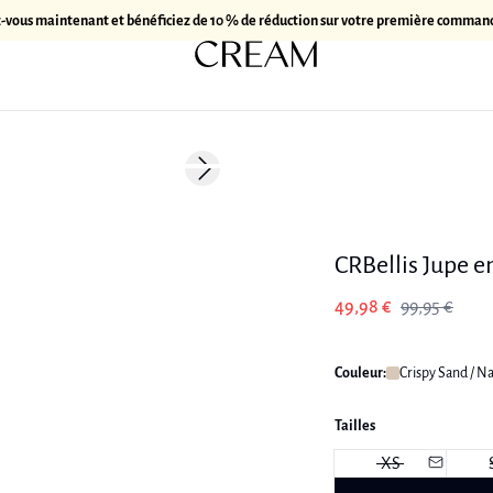
z-vous maintenant et bénéficiez de 10 % de réduction sur votre première comman
-50%
Next slide
Linen
CRBellis Jupe en
49,98 €
99,95 €
Couleur:
Crispy Sand / N
Tailles
XS