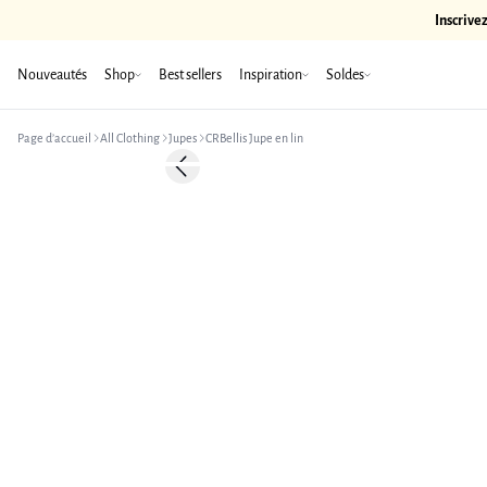
Inscrive
Nouveautés
Shop
Best sellers
Inspiration
Soldes
Page d’accueil
All Clothing
Jupes
CRBellis Jupe en lin
-50%
Previous slide
Linen