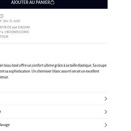
AJOUTER AU PANIER
 - jeu. 13. août
RTIR DE 99€ D’ACHAT.
 4-7 BUSINESS DAYS
ETOUR
n tissu tissé offre un confort ultime grâce à sa taille élastique. Sa coupe
 sa sophistication. Un chemisier blanc assorti serait un excellent
tenue.
r
 lavage