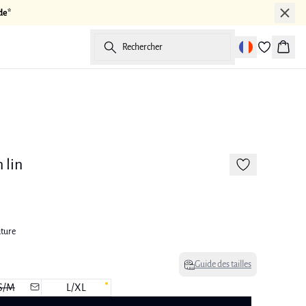
de*
Rechercher
Panier
-50%
Linen
 lin
ature
Guide des tailles
S/M
L/XL