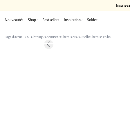
Inscrive
Nouveautés
Shop
Best sellers
Inspiration
Soldes
Page d’accueil
All Clothing
Chemiser & Chemisiers
CRBellis Chemise en lin
Previous slide
Linen