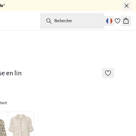
de*
Rechercher
Panier
e en lin
ature