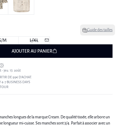
Guide des tailles
S/M
L/XL
AJOUTER AU PANIER
 - jeu. 13. août
RTIR DE 99€ D’ACHAT.
 4-7 BUSINESS DAYS
ETOUR
anches longues de la marque Cream. De qualité tissée, elle arbore un
une longueur mi-cuisse. Ses manches sont 3/4. Parfait à associer avec un