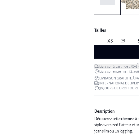
Tailles
XS
*
Livraison à partir de 7,50 €
Livraison entre mer. 12. août
LIVRAISON GRATUITE À PA
INTERNATIONAL DELIVERY
30 JOURS DE DROIT DE R
Description
Découvrez cette chemise à m
style oversized flatteur et 
jean slim ou un legging.