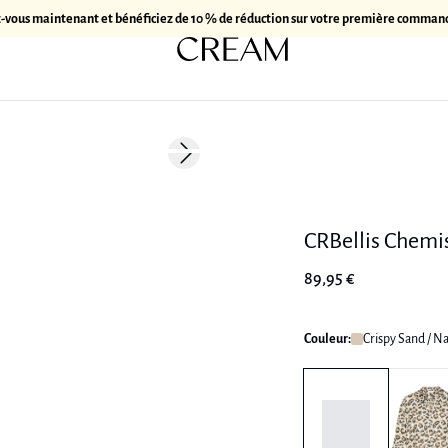
z-vous maintenant et bénéficiez de 10 % de réduction sur votre première comman
Next slide
Linen
CRBellis Chemis
89,95 €
Couleur:
Crispy Sand / N