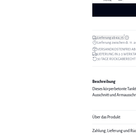
*
Lieferung ab €4,75
Lieferung zwischen di. 11. au
VERSANDKOSTENFREI AB 
LIEFERUNG IN 2-3 WERKT
30 TAGE RÜCKGABERECHT
Beschreibung
Dieses körperbetonte Tankt
Ausschnitt und Armausschn
Über das Produkt
Zahlung, Lieferung und Rü