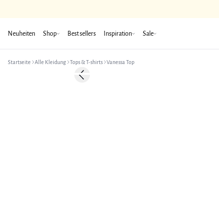
Neuheiten
Shop
Best sellers
Inspiration
Sale
Startseite
Alle Kleidung
Tops & T-shirts
Vanessa Top
Previous slide