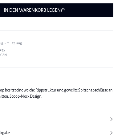
IN DEN WARENKORB LEGEN
g. - mi. 12. aug.
€75
AGEN
op besitzt eine weiche Rippstruktur und gewellte Spitzenabschlüsse an
itten. Scoop-Neck Design.
ckgabe