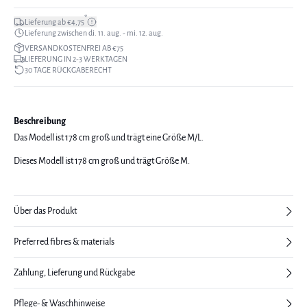
*
Lieferung ab €4,75
Lieferung zwischen di. 11. aug. - mi. 12. aug.
VERSANDKOSTENFREI AB €75
LIEFERUNG IN 2-3 WERKTAGEN
30 TAGE RÜCKGABERECHT
Beschreibung
Das Modell ist 178 cm groß und trägt eine Größe M/L.
Dieses Modell ist 178 cm groß und trägt Größe M.
Über das Produkt
Preferred fibres & materials
Zahlung, Lieferung und Rückgabe
Pflege- & Waschhinweise