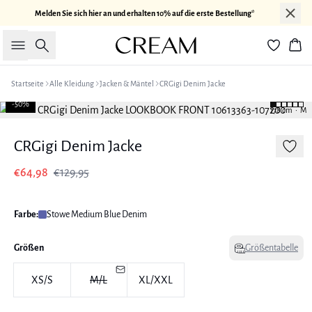
Melden Sie sich hier an und erhalten 10% auf die erste Bestellung*
Suche
War
Startseite
Alle Kleidung
Jacken & Mäntel
CRGigi Denim Jacke
-50%
178 cm • M
CRGigi Denim Jacke
€64,98
€129,95
Farbe:
Stowe Medium Blue Denim
Größen
Größentabelle
XS/S
M/L
XL/XXL