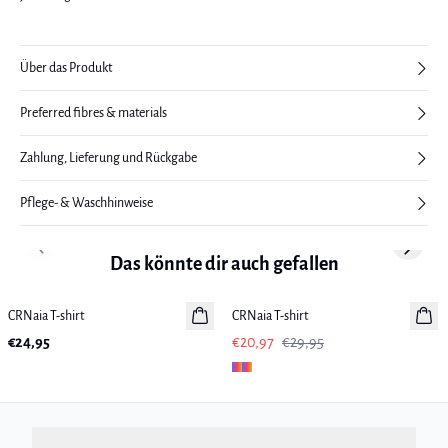
Über das Produkt
Preferred fibres & materials
Zahlung, Lieferung und Rückgabe
Pflege- & Waschhinweise
Previous slide
Next sl
Das könnte dir auch gefallen
-30%
CRNaia T-shirt
Neuheiten
CRNaia T-shirt
€24,95
€20,97
€29,95