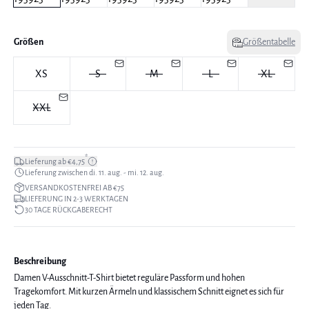
Größen
Größentabelle
XS
S
M
L
XL
XXL
*
Lieferung ab €4,75
Lieferung zwischen di. 11. aug. - mi. 12. aug.
VERSANDKOSTENFREI AB €75
LIEFERUNG IN 2-3 WERKTAGEN
30 TAGE RÜCKGABERECHT
Beschreibung
Damen V-Ausschnitt-T-Shirt bietet reguläre Passform und hohen
Tragekomfort. Mit kurzen Ärmeln und klassischem Schnitt eignet es sich für
jeden Tag.