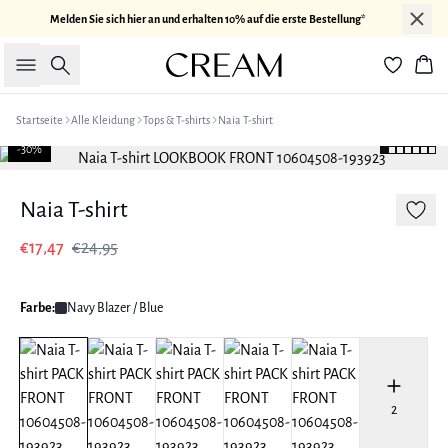
Melden Sie sich hier an und erhalten 10% auf die erste Bestellung*
Suche
War
Startseite
Alle Kleidung
Tops & T-shirts
Naia T-shirt
-30%
Naia T-shirt
€17,47
€24,95
Farbe:
Navy Blazer / Blue
2