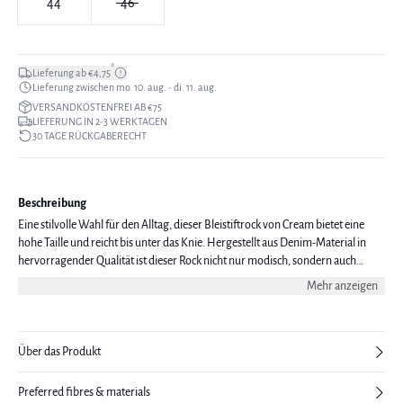
44
46
*
Lieferung ab €4,75
Lieferung zwischen mo. 10. aug. - di. 11. aug.
VERSANDKOSTENFREI AB €75
LIEFERUNG IN 2-3 WERKTAGEN
30 TAGE RÜCKGABERECHT
Beschreibung
Eine stilvolle Wahl für den Alltag, dieser Bleistiftrock von Cream bietet eine
hohe Taille und reicht bis unter das Knie. Hergestellt aus Denim-Material in
hervorragender Qualität ist dieser Rock nicht nur modisch, sondern auch
praktisch und strapazierfähig. Das Modell ist 176 cm groß und trägt eine
Mehr anzeigen
Größe 36.
Über das Produkt
Preferred fibres & materials