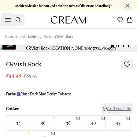
Melden Sie sich hier an und erhalten 10% auf die erste Bestellung*
Suche
War
Startseite
Alle Kleidung
Röcke
CRVisti Rock
-50%
CRVisti Rock
€44,98
€89,95
Farbe:
Rinse Dark Blue Denim Tobacco
Größen
Größentabelle
34
36
38
40
42